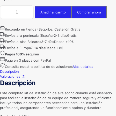
Kit
Añadir al carrito
Comprar ahora
de
instalación
de
aire
Recógelo en tienda (Segorbe, Castellón)
Gratis
acondicionado
Envíos a la península (España)
2-3 días
Gratis
1/4"
Envíos a Islas Baleares
3-7 días
Desde +10€
3/8"
de
Envíos a Europa
7-14 días
Desde +8€
5
Pagos 100% seguros
metros
Paga en 3 plazos con PayPal
cantidad
Consulta nuestra política de devoluciones
Más detalles
Descripción
Valoraciones (1)
Descripción
Este completo kit de instalación de aire acondicionado está diseñado
para facilitar la instalación de tu equipo de manera segura y eficiente.
Incluye todos los componentes necesarios para una instalación
profesional, asegurando un funcionamiento óptimo y duradero.