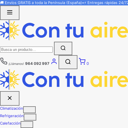
Saltar
🚚 Envíos
GRATIS
a toda la Península (España)
•
⚡ Entregas rápidas
24/7
al
contenido
Buscar:
964 092 997
0
¡Llámanos!
Climatización
Refrigeración
Calefacción