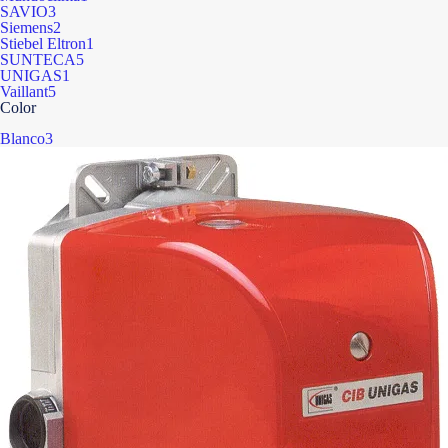
SAVIO
3
Siemens
2
Stiebel Eltron
1
SUNTECA
5
UNIGAS
1
Vaillant
5
Color
Blanco
3