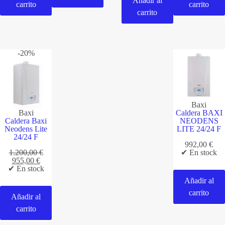
Añadir al
carrito
carrito
carrito
-20%
Baxi
Baxi
Caldera BAXI
Caldera Baxi
NEODENS
Neodens Lite
LITE 24/24 F
24/24 F
992,00
€
1.200,00
€
✔ En stock
El
El
955,00
€
precio
precio
✔ En stock
original
actual
Añadir al
era:
es:
1.200,00 €.
955,00 €.
carrito
Añadir al
carrito