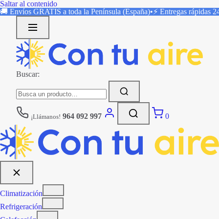
Saltar al contenido
🚚 Envíos
GRATIS
a toda la Península (España)
•
⚡ Entregas rápidas
2
Buscar:
964 092 997
0
¡Llámanos!
Climatización
Refrigeración