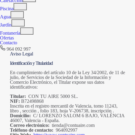
Calefacción
Piscina
Agua
Jardín
Fontanería
Ofertas
Contacto
964 092 997
Aviso Legal
Identificación y Titularidad
En cumplimiento del artículo 10 de la Ley 34/2002, de 11 de
julio, de Servicios de la Sociedad de la Información y
Comercio Electrónico, el Titular expone sus datos
identificativos:
Titular:
CON TU AIRE 5000 SL.
NIF:
B72498868
Inscrita en el registro mercantil de Valencia, tomo 11243,
libro , sección , folio 183, hoja V-206738, inscripción .
Domicilio:
C/ LORENZO SALOM 6 BAJO, VALÈNCIA
46007, Valencia - España.
Correo electrónico:
tienda@contuaire.com
Teléfono de contacto:
964092997
Sitio Web:
https://www.contuaire.com