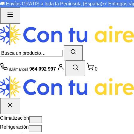
🚚 Envíos
GRATIS
a toda la Península (España)
•
⚡ Entregas r
964 092 997
0
¡Llámanos!
Climatización
Refrigeración