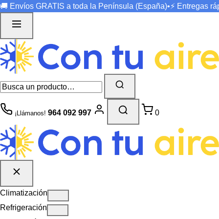
🚚 Envíos
GRATIS
a toda la Península (España)
•
⚡ Entregas r
964 092 997
0
¡Llámanos!
Climatización
Refrigeración