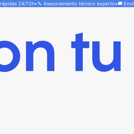
 rápidas
24/72h
•
🔧 Asesoramiento técnico
experto
•
🚚 Env