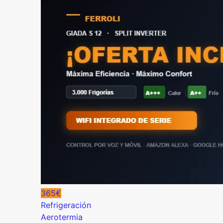
365€
Refrigeración
Aerotermia