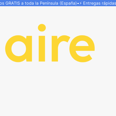
íos
GRATIS
a toda la Península (España)
•
⚡ Entregas rápida