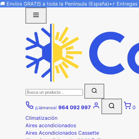
Saltar
🚚 Envíos
GRATIS
a toda la Península (España)
•
⚡ Entregas
al
contenido
Buscar:
964 092 997
0
¡Llámanos!
Climatización
Aires acondicionados
Aires Acondicionados Cassette