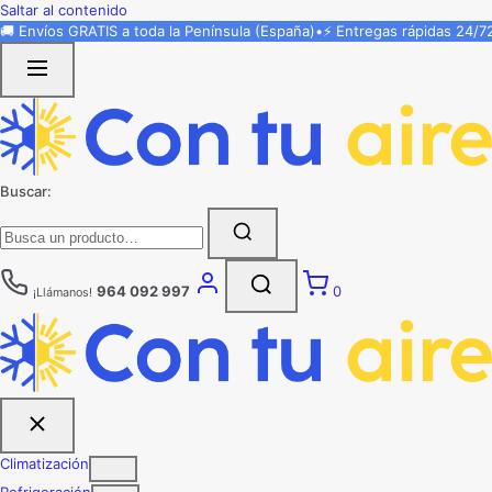
Saltar al contenido
🚚 Envíos
GRATIS
a toda la Península (España)
•
⚡ Entregas rápidas
24/7
Buscar:
964 092 997
0
¡Llámanos!
Climatización
Refrigeración