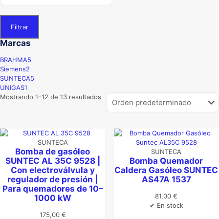
Filtrar
Marcas
BRAHMA
5
Siemens
2
SUNTECA
5
UNIGAS
1
Mostrando 1–12 de 13 resultados
SUNTECA
Bomba de gasóleo
SUNTECA
SUNTEC AL 35C 9528 |
Bomba Quemador
Con electroválvula y
Caldera Gasóleo SUNTEC
regulador de presión |
AS47A 1537
Para quemadores de 10–
81,00
€
1000 kW
✔ En stock
175,00
€