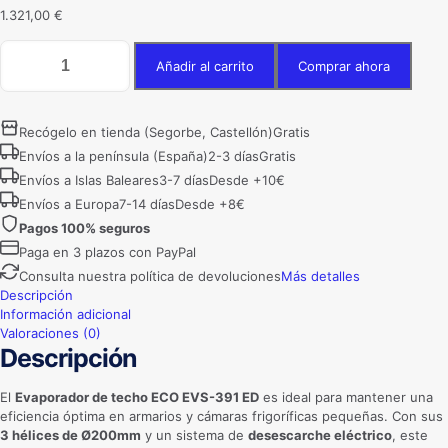
1.321,00
€
Evaporador
Añadir al carrito
Comprar ahora
techo
ECO
EVS-
391
Recógelo en tienda (Segorbe, Castellón)
Gratis
ED
Envíos a la península (España)
2-3 días
Gratis
con
Envíos a Islas Baleares
3-7 días
Desde +10€
3
hélices
Envíos a Europa
7-14 días
Desde +8€
Ø200mm
Pagos 100% seguros
y
Paga en 3 plazos con PayPal
desescarche
eléctrico
Consulta nuestra política de devoluciones
Más detalles
cantidad
Descripción
Información adicional
Valoraciones (0)
Descripción
El
Evaporador de techo ECO EVS-391 ED
es ideal para mantener una
eficiencia óptima en armarios y cámaras frigoríficas pequeñas. Con sus
3 hélices de Ø200mm
y un sistema de
desescarche eléctrico
, este