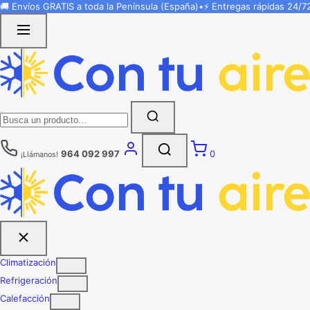
Saltar
🚚 Envíos
GRATIS
a toda la Península (España)
•
⚡ Entregas rápidas
24/7
al
contenido
Buscar:
964 092 997
0
¡Llámanos!
Climatización
Refrigeración
Calefacción