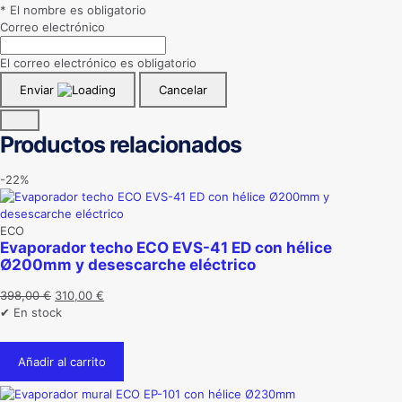
* El nombre es obligatorio
Correo electrónico
El correo electrónico es obligatorio
Enviar
Cancelar
Productos relacionados
-22%
ECO
Evaporador techo ECO EVS-41 ED con hélice
Ø200mm y desescarche eléctrico
El
El
398,00
€
310,00
€
precio
precio
✔ En stock
original
actual
era:
es:
Añadir al carrito
398,00 €.
310,00 €.