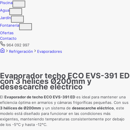
Piscina
Agua
Jardín
Fontanería
Ofertas
Contacto
964 092 997
Refrigeración
Evaporadores
Evaporador techo ECO EVS-391 ED
con 3 hélices Ø200mm y
desescarche eléctrico
El
Evaporador de techo ECO EVS-391 ED
es ideal para mantener una
eficiencia óptima en armarios y cámaras frigoríficas pequeñas. Con sus
3 hélices de Ø200mm
y un sistema de
desescarche eléctrico
, este
modelo está diseñado para funcionar en las condiciones más
exigentes, manteniendo temperaturas consistentemente por debajo
de los -5°C y hasta -12°C.