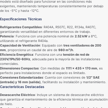
modelo está diseñado para funcionar en las condiciones más
exigentes, manteniendo temperaturas consistentemente por debajo
de los -5°C y hasta -12°C.
Especificaciones Técnicas
Refrigerantes Compatibles
: R404A, R507C, R22, R134a, R407C,
garantizando versatilidad en diferentes entornos de trabajo.
Potencia
: Funciona con una potencia nominal de
2.52 kW
a 8°C,
utilizando el refrigerante R404a.
Capacidad de Ventilación
: Equipado con
tres ventiladores de 200
mm
, proporciona un caudal de aire de
980 m³/h
.
Eficiencia Energética
: Funciona con una
tensión de red de
230V/1Ph/50-60Hz
, adecuada para la mayoría de las instalaciones
comerciales.
Dimensiones Compactas
: Con medidas de
1111 x 435 x 170 mm
, es
perfecto para instalaciones donde el espacio es limitado.
Conexiones Estandarizadas
: Cuenta con conexiones de
1/2″ SAE
(entrada) y 16 mm (salida)
, facilitando su instalación y mantenimiento.
Características Destacadas
Desescarche Eléctrico
: Incluye un sistema de desescarche eléctrico
que garantiza el mantenimiento de la eficiencia térmica sin acumulación
de hielo.