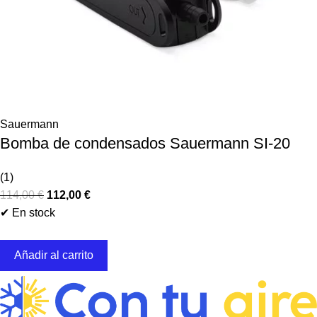
Sauermann
Bomba de condensados Sauermann SI-20
(1)
114,00
€
112,00
€
✔ En stock
Añadir al carrito