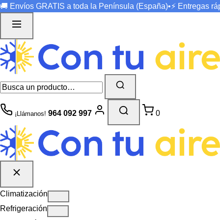
🚚 Envíos
GRATIS
a toda la Península (España)
•
⚡ Entregas r
964 092 997
0
¡Llámanos!
Climatización
Refrigeración