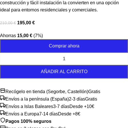
construcción y fácil instalación la convierten en una opción
ideal para entornos residenciales y comerciales.
195,00
€
210,00
€
Ahorras
15,00
€
(7%)
Comprar ahora
AÑADIR AL CARRITO
Recógelo en tienda (Segorbe, Castellón)
Gratis
Envíos a la península (España)
2-3 días
Gratis
Envíos a Islas Baleares
3-7 días
Desde +10€
Envíos a Europa
7-14 días
Desde +8€
Pagos 100% seguros