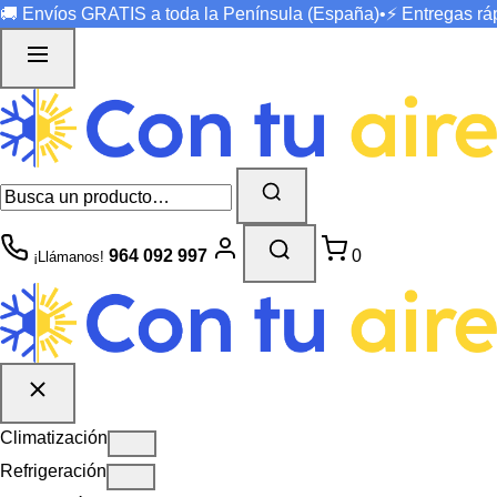
🚚 Envíos
GRATIS
a toda la Península (España)
•
⚡ Entregas r
964 092 997
0
¡Llámanos!
Climatización
Refrigeración