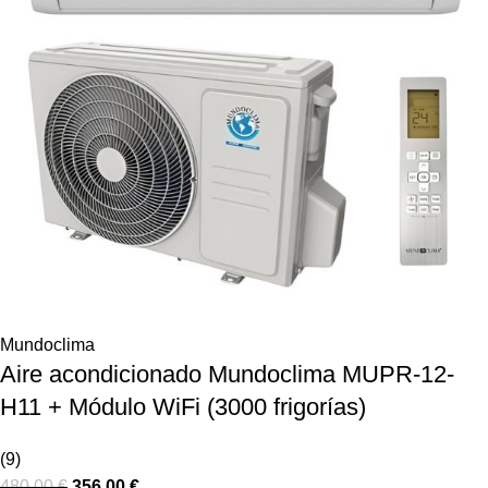
Mundoclima
Aire acondicionado Mundoclima MUPR-12-
H11 + Módulo WiFi (3000 frigorías)
(9)
480,00
€
356,00
€