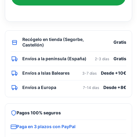
Cassette
CS-
PRO-
K50
WI-
Recógelo en tienda (Segorbe,
Gratis
FI
Castellón)
(4500
frigorías)
Envíos a la península (España)
Gratis
2-3 días
cantidad
Envíos a Islas Baleares
Desde +10€
3-7 días
Envíos a Europa
Desde +8€
7-14 días
Pagos 100% seguros
Paga en 3 plazos con PayPal