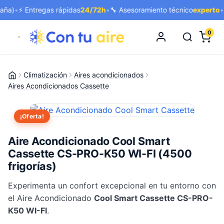
a)
•
⚡ Entregas rápidas
24/72h
•
🔧 Asesoramiento técnico
experto
•
🚚 
0
Climatización
Aires acondicionados
Aires Acondicionados Cassette
¡Oferta!
Aire Acondicionado Cool Smart
Cassette CS-PRO-K50 WI-FI (4500
frigorías)
Experimenta un confort excepcional en tu entorno con
el Aire Acondicionado
Cool Smart Cassette CS-PRO-
K50 WI-FI
.