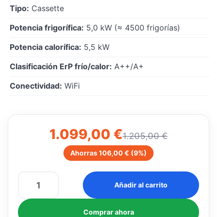
Tipo:
Cassette
Potencia frigorífica:
5,0 kW (≈ 4500 frigorías)
Potencia calorífica:
5,5 kW
Clasificación ErP frío/calor:
A++/A+
Conectividad:
WiFi
El
El
1.099,00
€
1.205,00
€
precio
precio
Ahorras
106,00
€
(9%)
original
actual
era:
es:
Aire
Añadir al carrito
1.205,00 €.
1.099,00 €.
Acondicionado
Cool
Comprar ahora
Smart