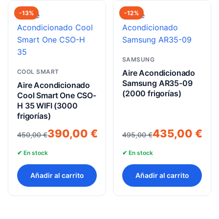
-13%
-12%
SAMSUNG
COOL SMART
Aire Acondicionado
Samsung AR35-09
Aire Acondicionado
(2000 frigorías)
Cool Smart One CSO-
H 35 WIFI (3000
frigorías)
El
El
El
El
390,00
€
435,00
€
450,00
€
495,00
€
precio
precio
precio
precio
✔ En stock
✔ En stock
original
actual
original
actual
era:
es:
era:
es:
Añadir al carrito
Añadir al carrito
450,00 €.
390,00 €.
495,00 €.
435,00 €.