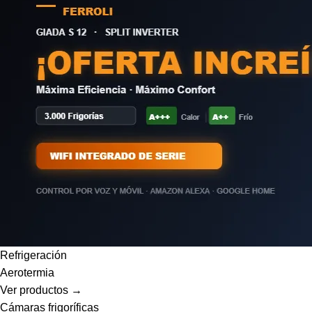
Refrigeración
Aerotermia
Ver productos →
Cámaras frigoríficas