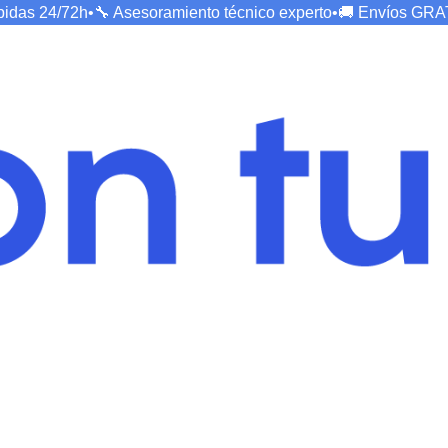
ápidas
24/72h
•
🔧 Asesoramiento técnico
experto
•
🚚 Envíos
GRA