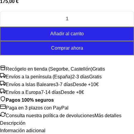
175,00
€
Añadir al carrito
Comprar ahora
Recógelo en tienda (Segorbe, Castellón)
Gratis
Envíos a la península (España)
2-3 días
Gratis
Envíos a Islas Baleares
3-7 días
Desde +10€
Envíos a Europa
7-14 días
Desde +8€
Pagos 100% seguros
Paga en 3 plazos con PayPal
Consulta nuestra política de devoluciones
Más detalles
Descripción
Información adicional