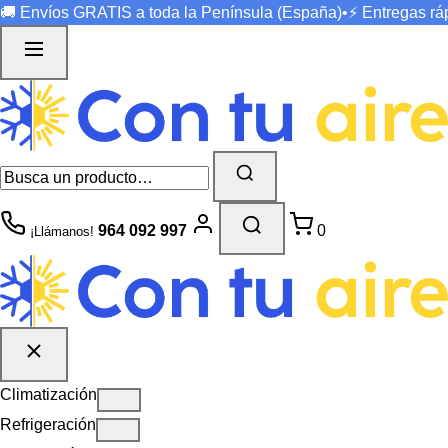
🚚 Envíos
GRATIS
a toda la Península (España)
•
⚡ Entregas r
964 092 997
0
¡Llámanos!
Climatización
Refrigeración