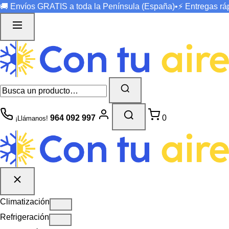
🚚 Envíos
GRATIS
a toda la Península (España)
•
⚡ Entregas r
964 092 997
0
¡Llámanos!
Climatización
Refrigeración