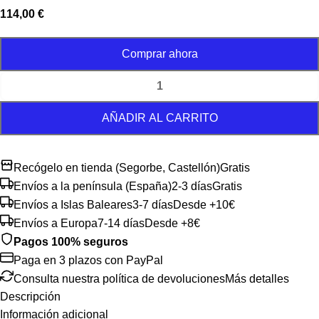
114,00
€
Comprar ahora
AÑADIR AL CARRITO
Recógelo en tienda (Segorbe, Castellón)
Gratis
Envíos a la península (España)
2-3 días
Gratis
Envíos a Islas Baleares
3-7 días
Desde +10€
Envíos a Europa
7-14 días
Desde +8€
Pagos 100% seguros
Paga en 3 plazos con PayPal
Consulta nuestra política de devoluciones
Más detalles
Descripción
Información adicional