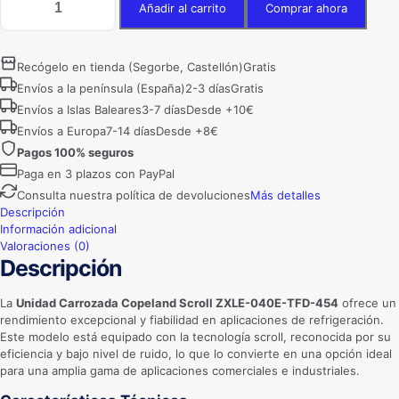
Añadir al carrito
Comprar ahora
carrozada
Copeland
Scroll
ZXLE-
Recógelo en tienda (Segorbe, Castellón)
Gratis
040E-
Envíos a la península (España)
2-3 días
Gratis
TFD-
Envíos a Islas Baleares
3-7 días
Desde +10€
454
cantidad
Envíos a Europa
7-14 días
Desde +8€
Pagos 100% seguros
Paga en 3 plazos con PayPal
Consulta nuestra política de devoluciones
Más detalles
Descripción
Información adicional
Valoraciones (0)
Descripción
La
Unidad Carrozada Copeland Scroll ZXLE-040E-TFD-454
ofrece un
rendimiento excepcional y fiabilidad en aplicaciones de refrigeración.
Este modelo está equipado con la tecnología scroll, reconocida por su
eficiencia y bajo nivel de ruido, lo que lo convierte en una opción ideal
para una amplia gama de aplicaciones comerciales e industriales.