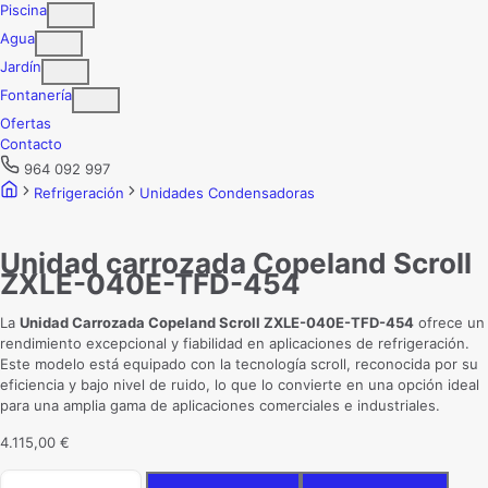
Piscina
Agua
Jardín
Fontanería
Ofertas
Contacto
964 092 997
Refrigeración
Unidades Condensadoras
Unidad carrozada Copeland Scroll
ZXLE-040E-TFD-454
La
Unidad Carrozada Copeland Scroll ZXLE-040E-TFD-454
ofrece un
rendimiento excepcional y fiabilidad en aplicaciones de refrigeración.
Este modelo está equipado con la tecnología scroll, reconocida por su
eficiencia y bajo nivel de ruido, lo que lo convierte en una opción ideal
para una amplia gama de aplicaciones comerciales e industriales.
4.115,00
€
Unidad