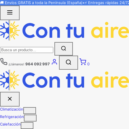
Saltar
🚚 Envíos
GRATIS
a toda la Península (España)
•
⚡ Entregas rápidas
24/7
al
contenido
Buscar:
964 092 997
0
¡Llámanos!
Climatización
Refrigeración
Calefacción