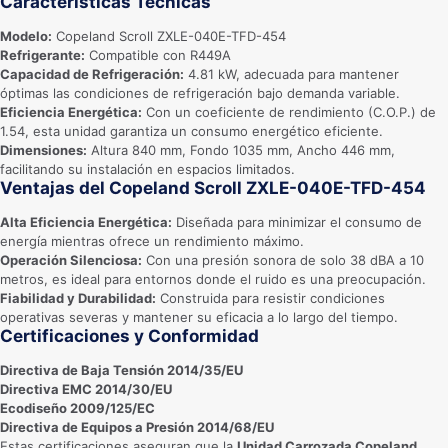
Características Técnicas
Modelo:
Copeland Scroll ZXLE-040E-TFD-454
Refrigerante:
Compatible con R449A
Capacidad de Refrigeración:
4.81 kW, adecuada para mantener
óptimas las condiciones de refrigeración bajo demanda variable.
Eficiencia Energética:
Con un coeficiente de rendimiento (C.O.P.) de
1.54, esta unidad garantiza un consumo energético eficiente.
Dimensiones:
Altura 840 mm, Fondo 1035 mm, Ancho 446 mm,
facilitando su instalación en espacios limitados.
Ventajas del Copeland Scroll ZXLE-040E-TFD-454
Alta Eficiencia Energética:
Diseñada para minimizar el consumo de
energía mientras ofrece un rendimiento máximo.
Operación Silenciosa:
Con una presión sonora de solo 38 dBA a 10
metros, es ideal para entornos donde el ruido es una preocupación.
Fiabilidad y Durabilidad:
Construida para resistir condiciones
operativas severas y mantener su eficacia a lo largo del tiempo.
Certificaciones y Conformidad
Directiva de Baja Tensión 2014/35/EU
Directiva EMC 2014/30/EU
Ecodiseño 2009/125/EC
Directiva de Equipos a Presión 2014/68/EU
Estas certificaciones aseguran que la
Unidad Carrozada Copeland