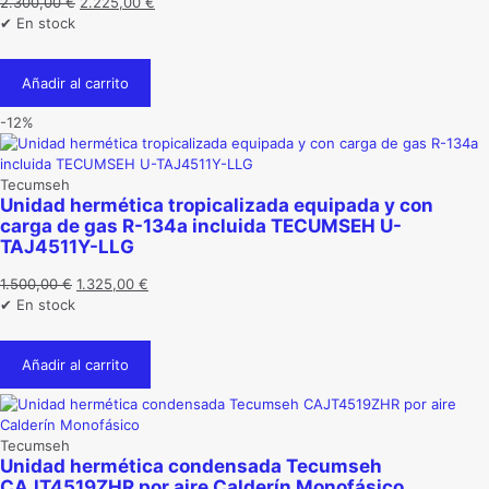
El
El
2.300,00
€
2.225,00
€
precio
precio
✔ En stock
original
actual
era:
es:
Añadir al carrito
2.300,00 €.
2.225,00 €.
-12%
Tecumseh
Unidad hermética tropicalizada equipada y con
carga de gas R-134a incluida TECUMSEH U-
TAJ4511Y-LLG
El
El
1.500,00
€
1.325,00
€
precio
precio
✔ En stock
original
actual
era:
es:
Añadir al carrito
1.500,00 €.
1.325,00 €.
Tecumseh
Unidad hermética condensada Tecumseh
CAJT4519ZHR por aire Calderín Monofásico