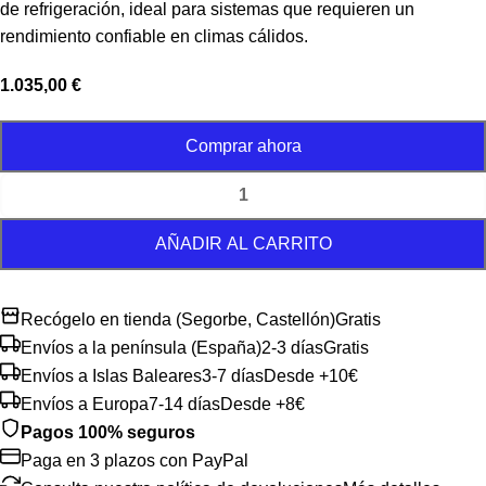
de refrigeración, ideal para sistemas que requieren un
rendimiento confiable en climas cálidos.
1.035,00
€
Comprar ahora
AÑADIR AL CARRITO
Recógelo en tienda (Segorbe, Castellón)
Gratis
Envíos a la península (España)
2-3 días
Gratis
Envíos a Islas Baleares
3-7 días
Desde +10€
Envíos a Europa
7-14 días
Desde +8€
Pagos 100% seguros
Paga en 3 plazos con PayPal