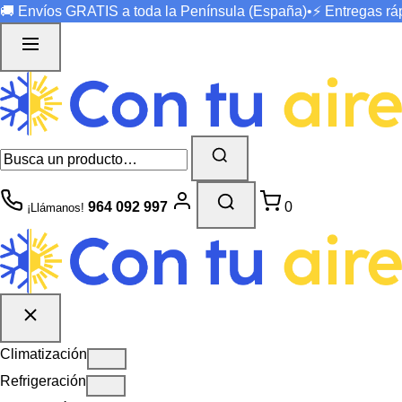
🚚 Envíos
GRATIS
a toda la Península (España)
•
⚡ Entregas r
964 092 997
0
¡Llámanos!
Climatización
Refrigeración