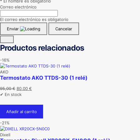
* El nombre es obligatorio
Correo electrónico
El correo electrónico es obligatorio
Enviar
Cancelar
Productos relacionados
-16%
AKO
Termostato AKO TTDS-30 (1 relé)
El
El
95,00
€
80,00
€
precio
precio
✔ En stock
original
actual
era:
es:
Añadir al carrito
95,00 €.
80,00 €.
-21%
Dixell