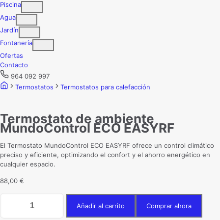
Piscina
Agua
Jardín
Fontanería
Ofertas
Contacto
964 092 997
Termostatos
Termostatos para calefacción
Termostato de ambiente
MundoControl ECO EASYRF
El Termostato MundoControl ECO EASYRF ofrece un control climático
preciso y eficiente, optimizando el confort y el ahorro energético en
cualquier espacio.
88,00
€
Termostato
Añadir al carrito
Comprar ahora
de
ambiente