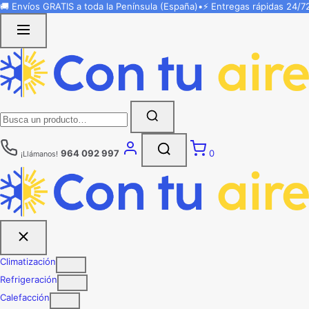
Saltar
🚚 Envíos
GRATIS
a toda la Península (España)
•
⚡ Entregas rápidas
24/7
al
contenido
Buscar:
964 092 997
0
¡Llámanos!
Climatización
Refrigeración
Calefacción