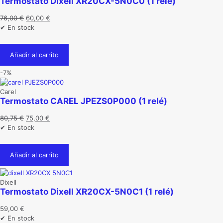
Termostato Dixell XR20CX-5N0C0 (1 relé)
El
El
76,00
€
60,00
€
precio
precio
✔ En stock
original
actual
era:
es:
Añadir al carrito
76,00 €.
60,00 €.
-7%
Carel
Termostato CAREL JPEZS0P000 (1 relé)
El
El
80,75
€
75,00
€
precio
precio
✔ En stock
original
actual
era:
es:
Añadir al carrito
80,75 €.
75,00 €.
Dixell
Termostato Dixell XR20CX-5N0C1 (1 relé)
59,00
€
✔ En stock