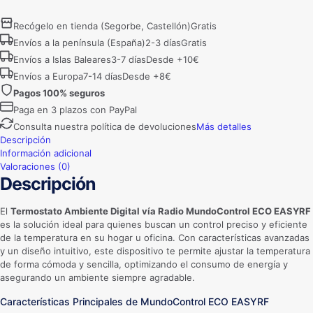
MundoControl
ECO
Recógelo en tienda (Segorbe, Castellón)
Gratis
EASYRF
Envíos a la península (España)
2-3 días
Gratis
cantidad
Envíos a Islas Baleares
3-7 días
Desde +10€
Envíos a Europa
7-14 días
Desde +8€
Pagos 100% seguros
Paga en 3 plazos con PayPal
Consulta nuestra política de devoluciones
Más detalles
Descripción
Información adicional
Valoraciones (0)
Descripción
El
Termostato Ambiente Digital vía Radio MundoControl ECO EASYRF
es la solución ideal para quienes buscan un control preciso y eficiente
de la temperatura en su hogar u oficina. Con características avanzadas
y un diseño intuitivo, este dispositivo te permite ajustar la temperatura
de forma cómoda y sencilla, optimizando el consumo de energía y
asegurando un ambiente siempre agradable.
Características Principales de MundoControl ECO EASYRF