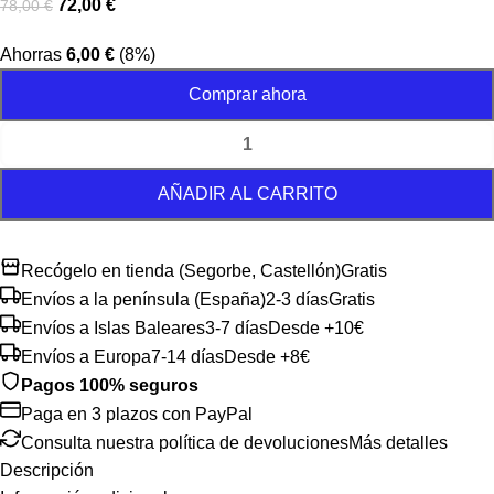
72,00
€
78,00
€
Ahorras
6,00
€
(8%)
Comprar ahora
AÑADIR AL CARRITO
Recógelo en tienda (Segorbe, Castellón)
Gratis
Envíos a la península (España)
2-3 días
Gratis
Envíos a Islas Baleares
3-7 días
Desde +10€
Envíos a Europa
7-14 días
Desde +8€
Pagos 100% seguros
Paga en 3 plazos con PayPal
Consulta nuestra política de devoluciones
Más detalles
Descripción