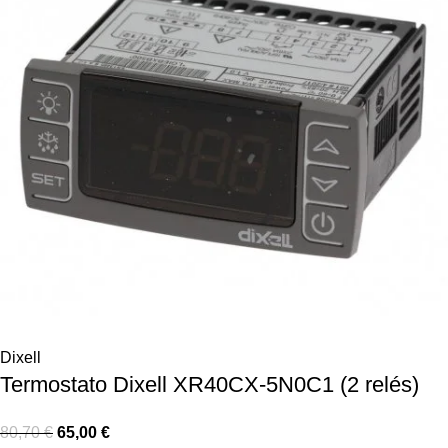
Dixell
Termostato Dixell XR40CX-5N0C1 (2 relés)
80,70
€
65,00
€