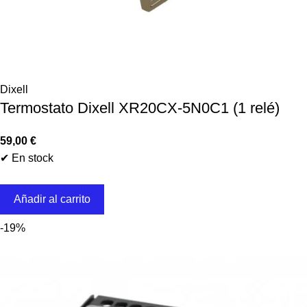
Dixell
Termostato Dixell XR20CX-5N0C1 (1 relé)
59,00
€
✔ En stock
Añadir al carrito
-19%