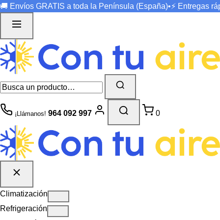
🚚 Envíos
GRATIS
a toda la Península (España)
•
⚡ Entregas r
964 092 997
0
¡Llámanos!
Climatización
Refrigeración