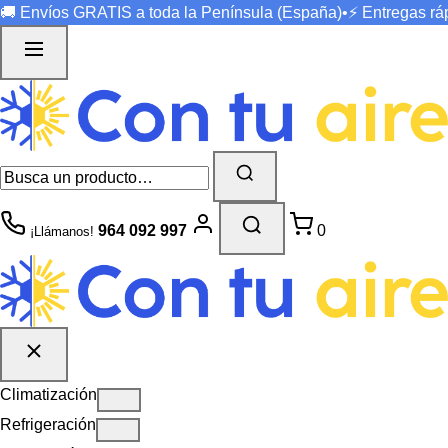
🚚 Envíos
GRATIS
a toda la Península (España)
•
⚡ Entregas r
964 092 997
0
¡Llámanos!
Climatización
Refrigeración