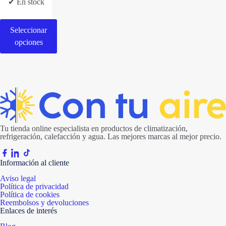
de
✔ En stock
precios:
desde
180,00 €
Seleccionar
hasta
315,00 €
opciones
Este
producto
tiene
múltiples
variantes.
Las
opciones
se
pueden
Tu tienda online especialista en productos de climatización,
elegir
refrigeración, calefacción y agua. Las mejores marcas al mejor precio.
en
la
página
Información al cliente
de
producto
Aviso legal
Política de privacidad
Política de cookies
Reembolsos y devoluciones
Enlaces de interés