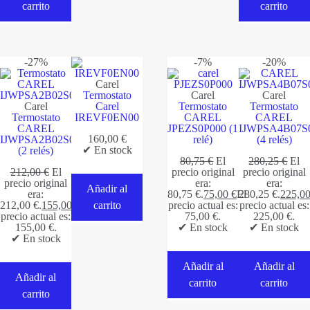
carrito
carrito
-27%
-7%
-20%
Carel
Termostato
Carel
Carel
Carel
Carel
Termostato
Termostato
Termostato
IREVF0EN00
CAREL
CAREL
CAREL
JPEZS0P000 (1
IJWPSA4B07S
160,00
€
IJWPSA2B02S0519
relé)
(4 relés)
✔ En stock
(2 relés)
80,75
€
El
280,25
€
El
212,00
€
El
precio original
precio original
precio original
era:
era:
Añadir al
era:
80,75 €.
75,00
€
El
280,25 €.
225,0
212,00 €.
155,00
€
El
carrito
precio actual es:
precio actual es:
precio actual es:
75,00 €.
225,00 €.
155,00 €.
✔ En stock
✔ En stock
✔ En stock
Añadir al
Añadir al
Añadir al
carrito
carrito
carrito