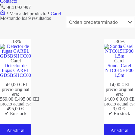
Contacto
964 092 997
Marca del producto
Carel
Mostrando los 9 resultados
-13%
-36%
Carel
Carel
Detector de
Sonda Carel
fugas CAREL
NTC015HP00
GDSBSHCC00
1,5m
569,00
€
El
14,00
€
El
precio original
precio original
era:
era:
569,00 €.
495,00
€
El
14,00 €.
9,00
€
E
precio actual es:
precio actual es:
495,00 €.
9,00 €.
✔ En stock
✔ En stock
Añadir al
Añadir al