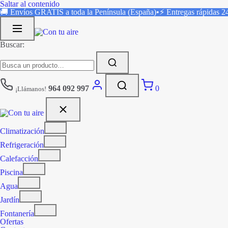
Saltar al contenido
🚚 Envíos
GRATIS
a toda la Península (España)
•
⚡ Entregas rápidas
2
Buscar:
964 092 997
0
¡Llámanos!
Climatización
Refrigeración
Calefacción
Piscina
Agua
Jardín
Fontanería
Ofertas