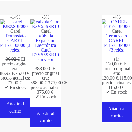
-14%
-3%
-4%
Carel
Carel
Carel
Termostato
Válvula
Termostato
CAREL
Expansión
CAREL
PJEZC00000 (3
Electrónica
PJEZC0P000
relés)
Carel
(3 relés)
E3V55SSR10
86,92
€
El
(1)
sin visor
precio original
120,00
€
El
era:
388,00
€
El
precio original
86,92 €.
75,00
€
El
precio original
era:
precio actual es:
era:
120,00 €.
115,0
75,00 €.
388,00 €.
375,00
€
El
precio actual es:
✔ En stock
precio actual es:
115,00 €.
375,00 €.
✔ En stock
✔ En stock
Añadir al
Añadir al
carrito
Añadir al
carrito
carrito