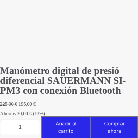
Manómetro digital de presió
diferencial SAUERMANN SI-
PM3 con conexión Bluetooth
El
El
225,00
€
195,00
€
precio
precio
Ahorras
30,00
original
€
(13%)
actual
era:
es:
Manómetro
Añadir al
Comprar
225,00 €.
195,00 €.
digital
carrito
ahora
de
presió