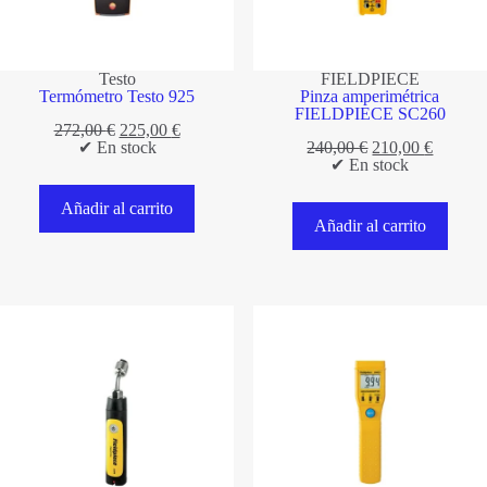
Testo
FIELDPIECE
Termómetro Testo 925
Pinza amperimétrica
FIELDPIECE SC260
El
El
272,00
€
225,00
€
precio
precio
El
El
✔ En stock
240,00
€
210,00
€
original
actual
precio
precio
✔ En stock
era:
es:
original
actual
272,00 €.
225,00 €.
era:
es:
Añadir al carrito
240,00 €.
210,00 
Añadir al carrito