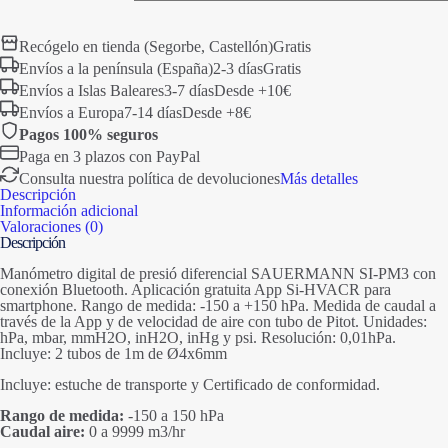
diferencial
SAUERMANN
SI-
Recógelo en tienda (Segorbe, Castellón)
Gratis
PM3
Envíos a la península (España)
2-3 días
Gratis
con
conexión
Envíos a Islas Baleares
3-7 días
Desde +10€
Bluetooth
Envíos a Europa
7-14 días
Desde +8€
cantidad
Pagos 100% seguros
Paga en 3 plazos con PayPal
Consulta nuestra política de devoluciones
Más detalles
Descripción
Información adicional
Valoraciones (0)
Descripción
Manómetro digital de presió diferencial SAUERMANN SI-PM3 con
conexión Bluetooth. Aplicación gratuita App Si-HVACR para
smartphone. Rango de medida: -150 a +150 hPa. Medida de caudal a
través de la App y de velocidad de aire con tubo de Pitot. Unidades:
hPa, mbar, mmH2O, inH2O, inHg y psi. Resolución: 0,01hPa.
Incluye: 2 tubos de 1m de Ø4x6mm
Incluye: estuche de transporte y Certificado de conformidad.
Rango de medida:
-150 a 150 hPa
Caudal aire:
0 a 9999 m3/hr