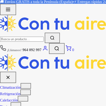
Saltar
🚚 Envíos
GRATIS
a toda la Península (España)
•
⚡ Entregas rápidas
2
al
contenido
Buscar:
964 092 997
0
¡Llámanos!
Climatización
Refrigeración
Calefacción