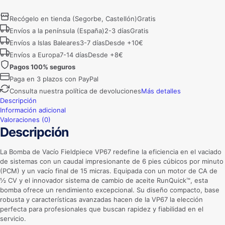
FIELDPIECE
vp67
Recógelo en tienda (Segorbe, Castellón)
Gratis
cantidad
Envíos a la península (España)
2-3 días
Gratis
Envíos a Islas Baleares
3-7 días
Desde +10€
Envíos a Europa
7-14 días
Desde +8€
Pagos 100% seguros
Paga en 3 plazos con PayPal
Consulta nuestra política de devoluciones
Más detalles
Descripción
Información adicional
Valoraciones (0)
Descripción
La Bomba de Vacío Fieldpiece VP67 redefine la eficiencia en el vaciado
de sistemas con un caudal impresionante de 6 pies cúbicos por minuto
(PCM) y un vacío final de 15 micras. Equipada con un motor de CA de
½ CV y el innovador sistema de cambio de aceite RunQuick™, esta
bomba ofrece un rendimiento excepcional. Su diseño compacto, base
robusta y características avanzadas hacen de la VP67 la elección
perfecta para profesionales que buscan rapidez y fiabilidad en el
servicio.