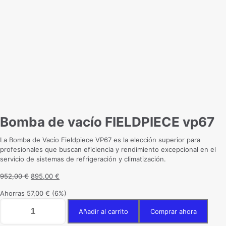
Bomba de vacío FIELDPIECE vp67
La Bomba de Vacío Fieldpiece VP67 es la elección superior para
profesionales que buscan eficiencia y rendimiento excepcional en el
servicio de sistemas de refrigeración y climatización.
El
El
952,00
€
895,00
€
precio
precio
Ahorras
57,00
€
(6%)
original
actual
Bomba
era:
es:
Añadir al carrito
Comprar ahora
de
952,00 €.
895,00 €.
vacío