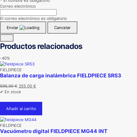
* El nombre es obligatorio
Correo electrónico
El correo electrónico es obligatorio
Enviar
Cancelar
Productos relacionados
-40%
FIELDPIECE
Balanza de carga inalámbrica FIELDPIECE SRS3
El
El
595,00
€
355,00
€
precio
precio
✔ En stock
original
actual
era:
es:
Añadir al carrito
595,00 €.
355,00 €.
FIELDPIECE
Vacuómetro digital FIELDPIECE MG44 INT