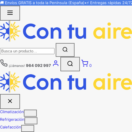
Saltar
🚚 Envíos
GRATIS
a toda la Península (España)
•
⚡ Entregas rápidas
24/7
al
contenido
Buscar:
964 092 997
0
¡Llámanos!
Climatización
Refrigeración
Calefacción