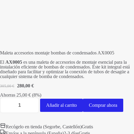
Maleta accesorios montaje bombas de condensados AX0005
El
AX0005
es una maleta de accesorios de montaje esencial para la
instalación eficiente de bombas de condensados. Este kit integral está
diseñado para facilitar y optimizar la conexión de tubos de desagüe a
cualquier sistema de bomba de condensados.
El
El
280,00
€
305,00
€
precio
precio
Ahorras
25,00
original
€
(8%)
actual
Maleta
era:
es:
accesorios
305,00 €.
280,00 €.
Añadir al carrito
Comprar ahora
montaje
bombas
de
condensados
Recógelo en tienda (Segorbe, Castellón)
Gratis
AX0005
cantidad
Envíos a la península (España)
2-3 días
Gratis