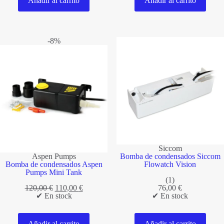
Añadir al carrito
Añadir al carrito
-8%
Siccom
Aspen Pumps
Bomba de condensados Siccom
Bomba de condensados Aspen
Flowatch Vision
Pumps Mini Tank
(1)
El
El
120,00
€
110,00
€
76,00
€
precio
precio
✔ En stock
✔ En stock
original
actual
era:
es:
120,00 €.
110,00 €.
Añadir al carrito
Añadir al carrito