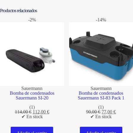
Productos relacionados
-2%
-14%
Sauermann
Sauermann
Bomba de condensados
Bomba de condensados
Sauermann SI-20
Sauermann SI-83 Pack 1
(1)
(1)
El
El
El
El
114,00
€
112,00
€
90,00
€
77,00
€
precio
precio
precio
precio
✔ En stock
✔ En stock
original
actual
original
actual
era:
es:
era:
es:
114,00 €.
112,00 €.
90,00 €.
77,00 €.