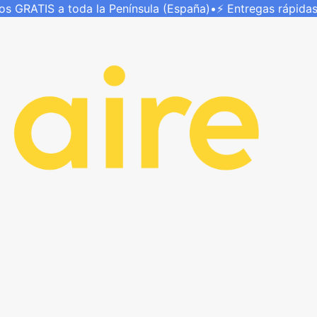
íos
GRATIS
a toda la Península (España)
•
⚡ Entregas rápida