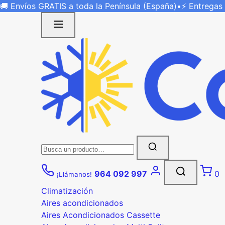
Saltar
🚚 Envíos
GRATIS
a toda la Península (España)
•
⚡ Entregas
al
contenido
Buscar:
964 092 997
0
¡Llámanos!
Climatización
Aires acondicionados
Aires Acondicionados Cassette