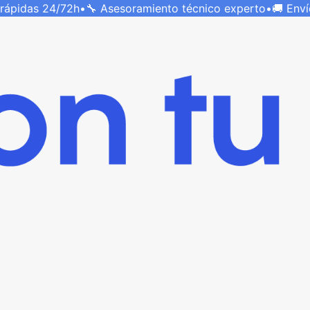
 rápidas
24/72h
•
🔧 Asesoramiento técnico
experto
•
🚚 Env