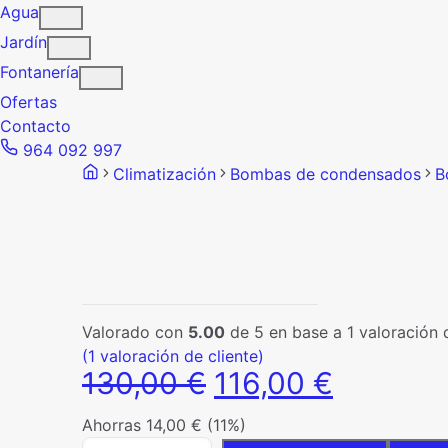
Agua
Jardín
Fontanería
Ofertas
Contacto
964 092 997
Climatización
Bombas de condensados
B
Valorado con
5.00
de 5 en base a
1
valoración d
(
1
valoración de cliente)
El
El
130,00
€
116,00
€
precio
precio
Ahorras
14,00
€
(11%)
original
actual