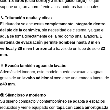
solo
1,8 litros (ciclo corto)
y
3 litros (ciclo largo)
, lo que
supone un gran ahorro frente a los inodoros tradicionales.
🔧
Trituración oculta y eficaz
El triturador se encuentra
completamente integrado dentro
del pie de la cerámica
, sin necesidad de cisterna, ya que el
agua se toma directamente de la red como una lavadora. El
sistema de evacuación permite bombear hasta 3 m en
vertical y 30 m en horizontal
a través de un tubo de solo
32
mm
.
🚿
Evacúa también aguas de lavabo
Además del inodoro, este modelo puede evacuar las aguas
grises de un
lavabo adicional
mediante una entrada lateral de
ø40 mm
.
🔇
Silencioso y moderno
Su diseño compacto y contemporáneo se adapta a espacios
reducidos y viene equipado con
tapa con caída amortiguada