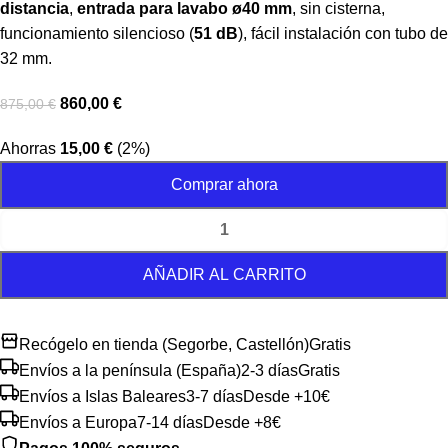
distancia
,
entrada para lavabo ø40 mm
, sin cisterna,
funcionamiento silencioso (
51 dB
), fácil instalación con tubo de
32 mm.
860,00
€
875,00
€
Ahorras
15,00
€
(2%)
Comprar ahora
AÑADIR AL CARRITO
Recógelo en tienda (Segorbe, Castellón)
Gratis
Envíos a la península (España)
2-3 días
Gratis
Envíos a Islas Baleares
3-7 días
Desde +10€
Envíos a Europa
7-14 días
Desde +8€