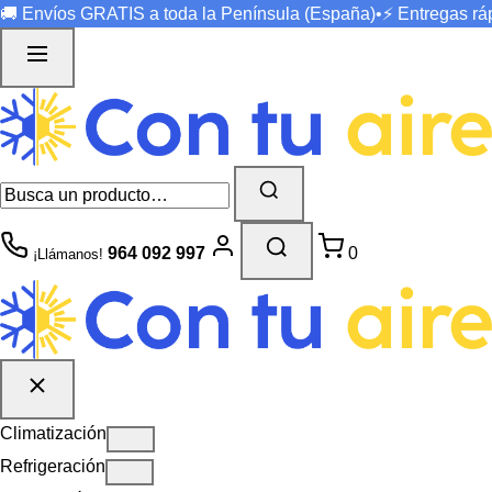
🚚 Envíos
GRATIS
a toda la Península (España)
•
⚡ Entregas r
964 092 997
0
¡Llámanos!
Climatización
Refrigeración