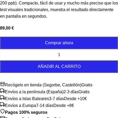
200 ppb). Compacto, fácil de usar y mucho más preciso que los
test visuales tradicionales, muestra el resultado directamente
en pantalla en segundos.
89,00
€
Comprar ahora
AÑADIR AL CARRITO
Recógelo en tienda (Segorbe, Castellón)
Gratis
Envíos a la península (España)
2-3 días
Gratis
Envíos a Islas Baleares
3-7 días
Desde +10€
Envíos a Europa
7-14 días
Desde +8€
Pagos 100% seguros