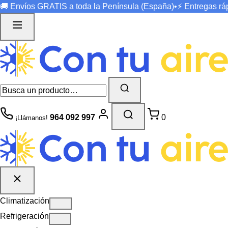
🚚 Envíos
GRATIS
a toda la Península (España)
•
⚡ Entregas r
964 092 997
0
¡Llámanos!
Climatización
Refrigeración