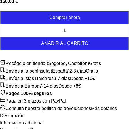
150,00
€
Comprar ahora
AÑADIR AL CARRITO
Recógelo en tienda (Segorbe, Castellón)
Gratis
Envíos a la península (España)
2-3 días
Gratis
Envíos a Islas Baleares
3-7 días
Desde +10€
Envíos a Europa
7-14 días
Desde +8€
Pagos 100% seguros
Paga en 3 plazos con PayPal
Consulta nuestra política de devoluciones
Más detalles
Descripción
Información adicional