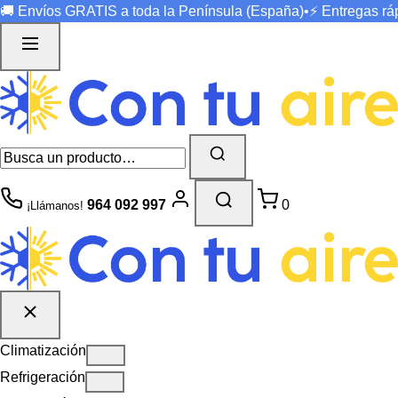
🚚 Envíos
GRATIS
a toda la Península (España)
•
⚡ Entregas r
964 092 997
0
¡Llámanos!
Climatización
Refrigeración