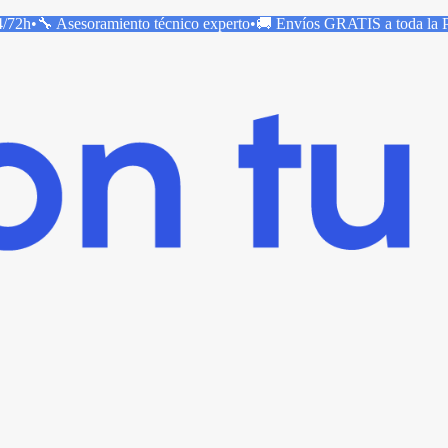
4/72h
•
🔧 Asesoramiento técnico
experto
•
🚚 Envíos
GRATIS
a toda la 