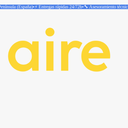
Península (España)
•
⚡ Entregas rápidas
24/72h
•
🔧 Asesoramiento técni