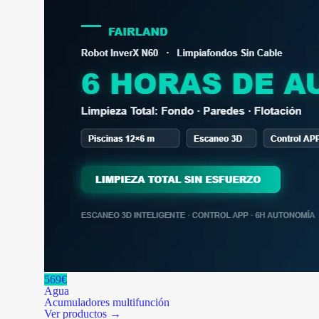
569€
Agua
Acumuladores multifunción
Ver productos →