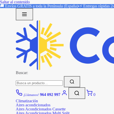
Saltar al contenido
🚚 Envíos
GRATIS
a toda la Península (España)
•
⚡ Entregas rápidas
2
Buscar:
964 092 997
0
¡Llámanos!
Climatización
Aires acondicionados
Aires Acondicionados Cassette
Aires Acondicionados Multi Split