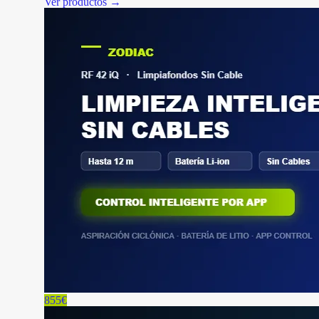
Ver productos →
855€