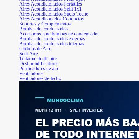
Aires Acondicionados Portátiles
Aires Acondicionados Split 1x1
Aires Acondicionados Suelo Techo
Aires Acondiconados Conductos
Soportes y Complementos
Bombas de condensados
Accesorios para bombas de condensados
Bombas de condensados externas
Bombas de condensados internas
Cortinas de Aire
Solo Aire
Tratamiento de aire
Deshumidificadores
Purificadores de aire
Ventiladores
Ventiladores de techo