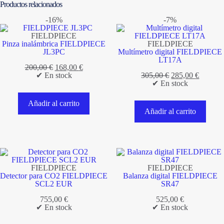
Productos relacionados
-16%
-7%
FIELDPIECE
Pinza inalámbrica FIELDPIECE
FIELDPIECE
JL3PC
Multímetro digital FIELDPIECE
LT17A
El
El
200,00
€
168,00
€
precio
precio
El
El
✔ En stock
305,00
€
285,00
€
original
actual
precio
precio
✔ En stock
era:
es:
original
actual
200,00 €.
168,00 €.
era:
es:
Añadir al carrito
305,00 €.
285,00 
Añadir al carrito
FIELDPIECE
FIELDPIECE
Detector para CO2 FIELDPIECE
Balanza digital FIELDPIECE
SCL2 EUR
SR47
755,00
€
525,00
€
✔ En stock
✔ En stock