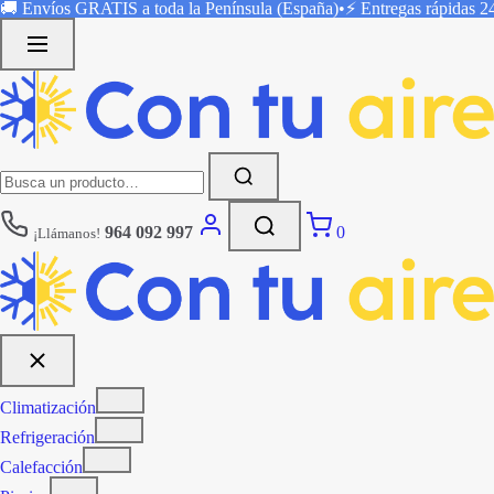
Saltar
🚚 Envíos
GRATIS
a toda la Península (España)
•
⚡ Entregas rápidas
2
al
contenido
Buscar:
964 092 997
0
¡Llámanos!
Climatización
Refrigeración
Calefacción