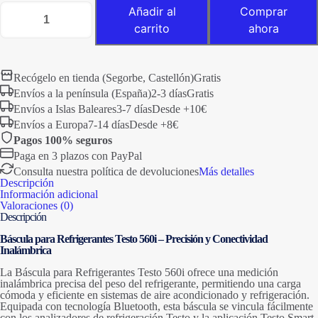
Balanza
Añadir al
Comprar
395,00 €.
375,00 €.
digital
carrito
ahora
Testo
560I
cantidad
Recógelo en tienda (Segorbe, Castellón)
Gratis
Envíos a la península (España)
2-3 días
Gratis
Envíos a Islas Baleares
3-7 días
Desde +10€
Envíos a Europa
7-14 días
Desde +8€
Pagos 100% seguros
Paga en 3 plazos con PayPal
Consulta nuestra política de devoluciones
Más detalles
Descripción
Información adicional
Valoraciones (0)
Descripción
Báscula para Refrigerantes Testo 560i – Precisión y Conectividad
Inalámbrica
La Báscula para Refrigerantes Testo 560i ofrece una medición
inalámbrica precisa del peso del refrigerante, permitiendo una carga
cómoda y eficiente en sistemas de aire acondicionado y refrigeración.
Equipada con tecnología Bluetooth, esta báscula se vincula fácilmente
con los analizadores de refrigeración Testo y la aplicación Testo Smart