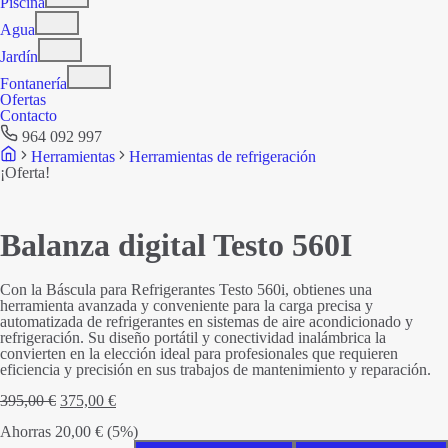
Piscina
Agua
Jardín
Fontanería
Ofertas
Contacto
964 092 997
Herramientas
Herramientas de refrigeración
¡Oferta!
Balanza digital Testo 560I
Con la Báscula para Refrigerantes Testo 560i, obtienes una
herramienta avanzada y conveniente para la carga precisa y
automatizada de refrigerantes en sistemas de aire acondicionado y
refrigeración. Su diseño portátil y conectividad inalámbrica la
convierten en la elección ideal para profesionales que requieren
eficiencia y precisión en sus trabajos de mantenimiento y reparación.
El
El
395,00
€
375,00
€
precio
precio
Ahorras
20,00
original
€
(5%)
actual
era:
es: