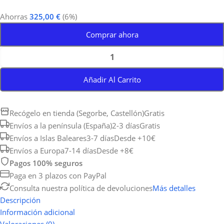
Ahorras
325,00
€
(6%)
Comprar ahora
Añadir Al Carrito
Recógelo en tienda (Segorbe, Castellón)
Gratis
Envíos a la península (España)
2-3 días
Gratis
Envíos a Islas Baleares
3-7 días
Desde +10€
Envíos a Europa
7-14 días
Desde +8€
Pagos 100% seguros
Paga en 3 plazos con PayPal
Consulta nuestra política de devoluciones
Más detalles
Descripción
Información adicional
Valoraciones (0)