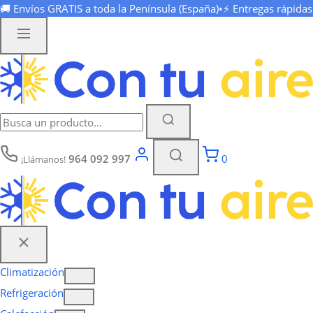
🚚 Envíos
GRATIS
a toda la Península (España)
•
⚡ Entregas rápida
964 092 997
0
¡Llámanos!
Climatización
Refrigeración