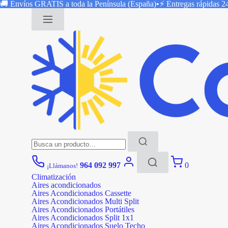
Saltar
🚚 Envíos
GRATIS
a toda la Península (España)
•
⚡ Entregas rápidas
2
al
contenido
Buscar:
964 092 997
0
¡Llámanos!
Climatización
Aires acondicionados
Aires Acondicionados Cassette
Aires Acondicionados Multi Split
Aires Acondicionados Portátiles
Aires Acondicionados Split 1x1
Aires Acondicionados Suelo Techo