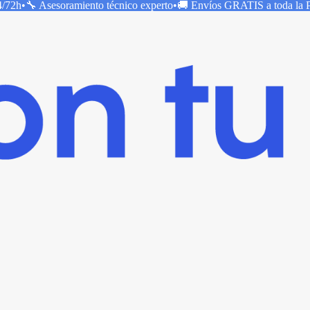
4/72h
•
🔧 Asesoramiento técnico
experto
•
🚚 Envíos
GRATIS
a toda la 