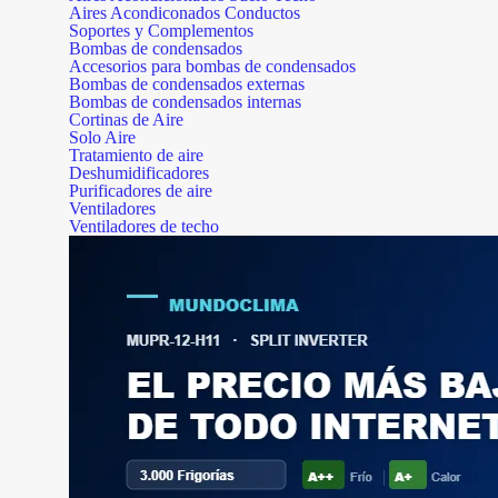
Aires Acondiconados Conductos
Soportes y Complementos
Bombas de condensados
Accesorios para bombas de condensados
Bombas de condensados externas
Bombas de condensados internas
Cortinas de Aire
Solo Aire
Tratamiento de aire
Deshumidificadores
Purificadores de aire
Ventiladores
Ventiladores de techo