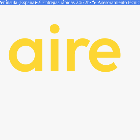
Península (España)
•
⚡ Entregas rápidas
24/72h
•
🔧 Asesoramiento técni