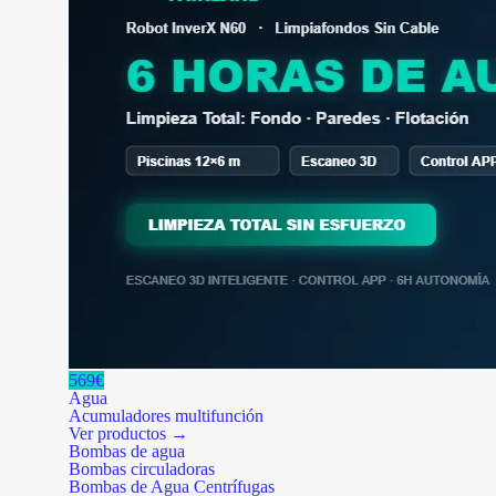
569€
Agua
Acumuladores multifunción
Ver productos →
Bombas de agua
Bombas circuladoras
Bombas de Agua Centrífugas