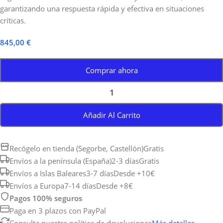
garantizando una respuesta rápida y efectiva en situaciones
críticas.
845,00
€
Comprar ahora
Añadir Al Carrito
Recógelo en tienda (Segorbe, Castellón)
Gratis
Envíos a la península (España)
2-3 días
Gratis
Envíos a Islas Baleares
3-7 días
Desde +10€
Envíos a Europa
7-14 días
Desde +8€
Pagos 100% seguros
Paga en 3 plazos con PayPal
Consulta nuestra política de devoluciones
Más detalles