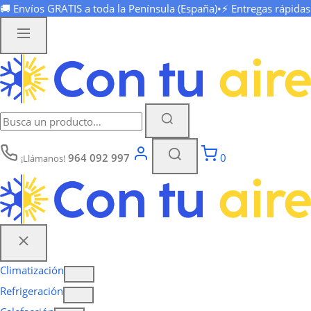
🚚 Envíos
GRATIS
a toda la Península (España)
•
⚡ Entregas rápida
964 092 997
0
¡Llámanos!
Climatización
Refrigeración