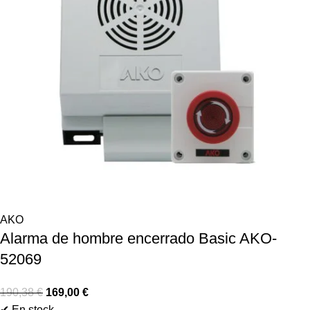
AKO
Alarma de hombre encerrado Basic AKO-
52069
190,38
€
169,00
€
✔ En stock