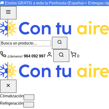
🚚 Envíos
GRATIS
a toda la Península (España)
•
⚡ Entregas r
964 092 997
0
¡Llámanos!
Climatización
Refrigeración