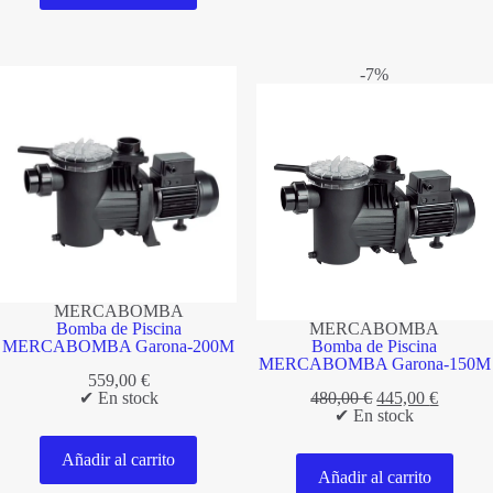
-7%
MERCABOMBA
Bomba de Piscina
MERCABOMBA
MERCABOMBA Garona-200M
Bomba de Piscina
MERCABOMBA Garona-150M
559,00
€
El
El
✔ En stock
480,00
€
445,00
€
precio
precio
✔ En stock
original
actual
era:
es:
Añadir al carrito
480,00 €.
445,00 
Añadir al carrito