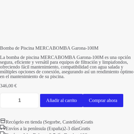
Bomba de Piscina MERCABOMBA Garona-100M
La bomba de piscina MERCABOMBA Garona-100M es una opción
segura, eficiente y versátil para equipos de filtración y limpiafondos,
ofreciendo fácil mantenimiento, compatibilidad con agua salada y
múltiples opciones de conexión, asegurando así un rendimiento óptimo
en el mantenimiento de su piscina.
346,00
€
Bomba
de
Añadir al carrito
Comprar ahora
Piscina
MERCABOMBA
Garona-
100M
Recógelo en tienda (Segorbe, Castellón)
Gratis
cantidad
Envíos a la península (España)
2-3 días
Gratis