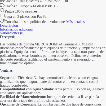
Envíos a Islas Baleares
3-7 días
Desde +10€
Envíos a Europa
7-14 días
Desde +8€
Pagos 100% seguros
Paga en 3 plazos con PayPal
Consulta nuestra política de devoluciones
Más detalles
Descripción
Información adicional
Valoraciones (0)
Descripción
Las bombas de piscina MERCABOMBA Garona-100M están
diseñadas específicamente para equipos de filtración y limpiafondos en
piscinas. Equipadas con un filtro que incluye una tapa transparente de
policarbonato, estas bombas permiten observar fácilmente el interior
del cesto prefiltro, facilitando el mantenimiento y asegurando un
funcionamiento óptimo.
Ventajas
Seguridad Eléctrica
: No hay comunicación eléctrica con el agua,
garantizando que ninguna parte del motor entre en contacto con el
líquido bombeado.
Compatibilidad con Agua Salada
: Apta para su uso con agua salada,
ampliando sus aplicaciones.
Facilidad de Mantenimiento
: Incorpora de serie una llave para la
apertura de la tapa del prefiltro sin esfuerzos.
Opciones de Conexión
: La bomba permite dos tipos de conexiones: