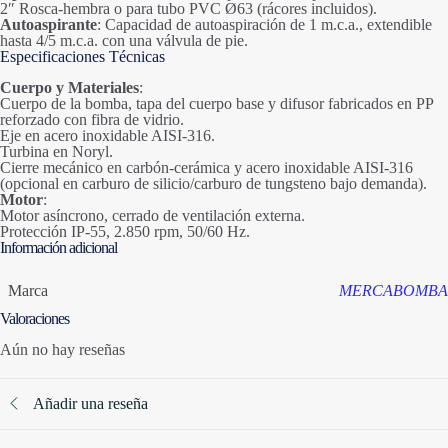
2″ Rosca-hembra o para tubo PVC Ø63 (rácores incluidos).
Autoaspirante
: Capacidad de autoaspiración de 1 m.c.a., extendible
hasta 4/5 m.c.a. con una válvula de pie.
Especificaciones Técnicas
Cuerpo y Materiales
:
Cuerpo de la bomba, tapa del cuerpo base y difusor fabricados en PP
reforzado con fibra de vidrio.
Eje en acero inoxidable AISI-316.
Turbina en Noryl.
Cierre mecánico en carbón-cerámica y acero inoxidable AISI-316
(opcional en carburo de silicio/carburo de tungsteno bajo demanda).
Motor
:
Motor asíncrono, cerrado de ventilación externa.
Protección IP-55, 2.850 rpm, 50/60 Hz.
Información adicional
Marca
MERCABOMBA
Valoraciones
Aún no hay reseñas
Añadir una reseña