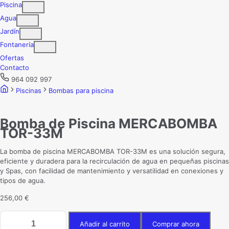
Piscina
Agua
Jardín
Fontanería
Ofertas
Contacto
964 092 997
Piscinas
Bombas para piscina
Bomba de Piscina MERCABOMBA
TOR-33M
La bomba de piscina MERCABOMBA TOR-33M es una solución segura,
eficiente y duradera para la recirculación de agua en pequeñas piscinas
y Spas, con facilidad de mantenimiento y versatilidad en conexiones y
tipos de agua.
256,00
€
Bomba
Añadir al carrito
Comprar ahora
de