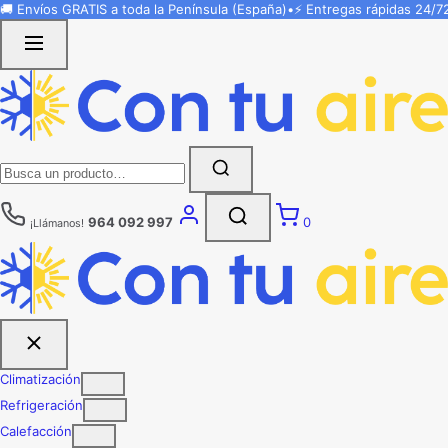
Saltar
🚚 Envíos
GRATIS
a toda la Península (España)
•
⚡ Entregas rápidas
24/7
al
contenido
Buscar:
964 092 997
0
¡Llámanos!
Climatización
Refrigeración
Calefacción