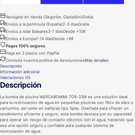
Piscina
MERCABOMBA
TOR-
Recógelo en tienda (Segorbe, Castellón)
Gratis
33M
Envíos a la península (España)
2-3 días
Gratis
cantidad
Envíos a Islas Baleares
3-7 días
Desde +10€
Envíos a Europa
7-14 días
Desde +8€
Pagos 100% seguros
Paga en 3 plazos con PayPal
Consulta nuestra política de devoluciones
Más detalles
Descripción
Información adicional
Valoraciones (0)
Descripción
La bomba de piscina MERCABOMBA TOR-33M es una solución ideal
para la recirculación de agua en pequeñas piscinas con filtro de sílex o
cartuchos, así como en bañeras tipo Spas. Diseñada para ofrecer un
rendimiento eficiente y seguro, esta bomba destaca por su capacidad
para operar sin riesgo de contacto eléctrico con el agua, haciendo que
sea una opción segura y confiable para cualquier sistema de
recirculación de agua.