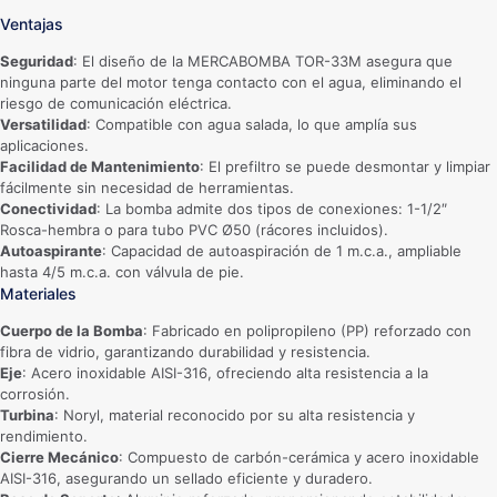
Ventajas
Seguridad
: El diseño de la MERCABOMBA TOR-33M asegura que
ninguna parte del motor tenga contacto con el agua, eliminando el
riesgo de comunicación eléctrica.
Versatilidad
: Compatible con agua salada, lo que amplía sus
aplicaciones.
Facilidad de Mantenimiento
: El prefiltro se puede desmontar y limpiar
fácilmente sin necesidad de herramientas.
Conectividad
: La bomba admite dos tipos de conexiones: 1-1/2″
Rosca-hembra o para tubo PVC Ø50 (rácores incluidos).
Autoaspirante
: Capacidad de autoaspiración de 1 m.c.a., ampliable
hasta 4/5 m.c.a. con válvula de pie.
Materiales
Cuerpo de la Bomba
: Fabricado en polipropileno (PP) reforzado con
fibra de vidrio, garantizando durabilidad y resistencia.
Eje
: Acero inoxidable AISI-316, ofreciendo alta resistencia a la
corrosión.
Turbina
: Noryl, material reconocido por su alta resistencia y
rendimiento.
Cierre Mecánico
: Compuesto de carbón-cerámica y acero inoxidable
AISI-316, asegurando un sellado eficiente y duradero.