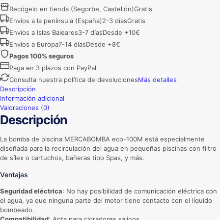
eco-
Recógelo en tienda (Segorbe, Castellón)
Gratis
100M
Envíos a la península (España)
2-3 días
Gratis
cantidad
Envíos a Islas Baleares
3-7 días
Desde +10€
Envíos a Europa
7-14 días
Desde +8€
Pagos 100% seguros
Paga en 3 plazos con PayPal
Consulta nuestra política de devoluciones
Más detalles
Descripción
Información adicional
Valoraciones (0)
Descripción
La bomba de piscina MERCABOMBA eco-100M está especialmente
diseñada para la recirculación del agua en pequeñas piscinas con filtro
de sílex o cartuchos, bañeras tipo Spas, y más.
Ventajas
Seguridad eléctrica
: No hay posibilidad de comunicación eléctrica con
el agua, ya que ninguna parte del motor tiene contacto con el líquido
bombeado.
Compatibilidad
: Apta para cloradores salinos.