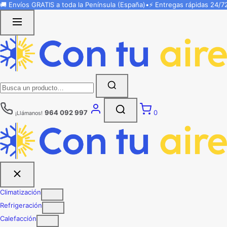
Saltar
🚚 Envíos
GRATIS
a toda la Península (España)
•
⚡ Entregas rápidas
24/7
al
contenido
Buscar:
964 092 997
0
¡Llámanos!
Climatización
Refrigeración
Calefacción