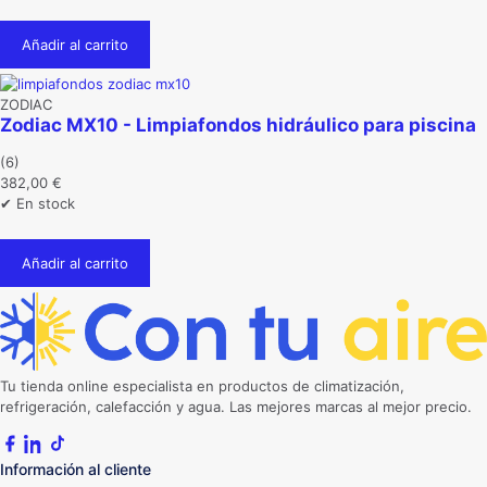
original
actual
era:
es:
Añadir al carrito
628,00 €.
620,00 €.
ZODIAC
Zodiac MX10 - Limpiafondos hidráulico para piscina
(6)
382,00
€
✔ En stock
Añadir al carrito
Tu tienda online especialista en productos de climatización,
refrigeración, calefacción y agua. Las mejores marcas al mejor precio.
Información al cliente