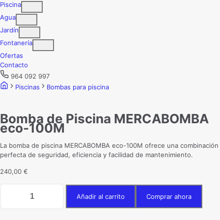
Piscina
Agua
Jardín
Fontanería
Ofertas
Contacto
964 092 997
Piscinas
Bombas para piscina
Bomba de Piscina MERCABOMBA
eco-100M
La bomba de piscina MERCABOMBA eco-100M ofrece una combinación
perfecta de seguridad, eficiencia y facilidad de mantenimiento.
240,00
€
Bomba
Añadir al carrito
Comprar ahora
de
Piscina
MERCABOMBA