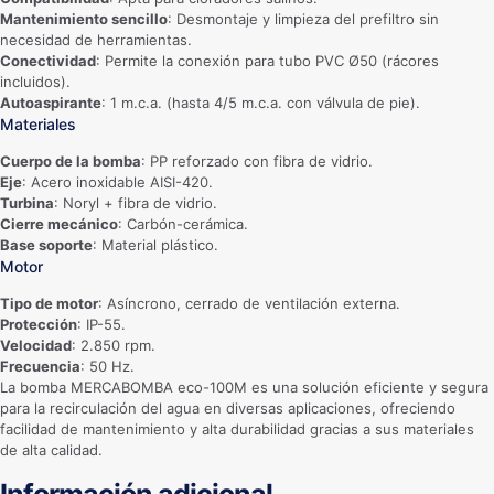
Mantenimiento sencillo
: Desmontaje y limpieza del prefiltro sin
necesidad de herramientas.
Conectividad
: Permite la conexión para tubo PVC Ø50 (rácores
incluidos).
Autoaspirante
: 1 m.c.a. (hasta 4/5 m.c.a. con válvula de pie).
Materiales
Cuerpo de la bomba
: PP reforzado con fibra de vidrio.
Eje
: Acero inoxidable AISI-420.
Turbina
: Noryl + fibra de vidrio.
Cierre mecánico
: Carbón-cerámica.
Base soporte
: Material plástico.
Motor
Tipo de motor
: Asíncrono, cerrado de ventilación externa.
Protección
: IP-55.
Velocidad
: 2.850 rpm.
Frecuencia
: 50 Hz.
La bomba MERCABOMBA eco-100M es una solución eficiente y segura
para la recirculación del agua en diversas aplicaciones, ofreciendo
facilidad de mantenimiento y alta durabilidad gracias a sus materiales
de alta calidad.