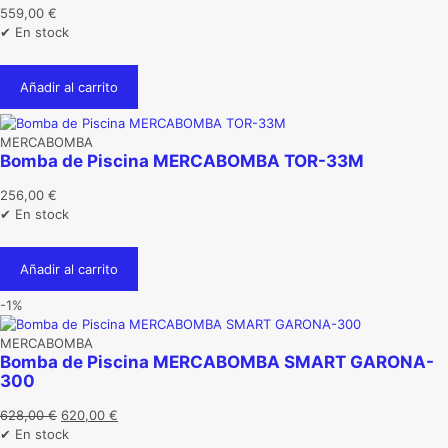
559,00
€
✔ En stock
Añadir al carrito
MERCABOMBA
Bomba de Piscina MERCABOMBA TOR-33M
256,00
€
✔ En stock
Añadir al carrito
-1%
MERCABOMBA
Bomba de Piscina MERCABOMBA SMART GARONA-
300
El
El
628,00
€
620,00
€
precio
precio
✔ En stock