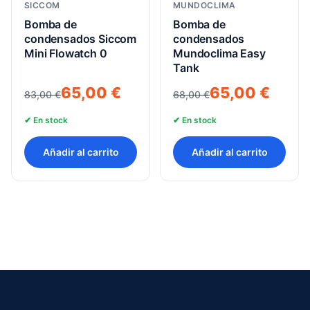
SICCOM
MUNDOCLIMA
Bomba de
Bomba de
condensados Siccom
condensados
Mini Flowatch 0
Mundoclima Easy
Tank
El
El
El
El
65,00
€
65,00
€
83,00
€
68,00
€
precio
precio
precio
precio
✔ En stock
✔ En stock
original
actual
original
actual
era:
es:
era:
es:
Añadir al carrito
Añadir al carrito
83,00 €.
65,00 €.
68,00 €.
65,00 €.