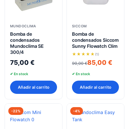
MUNDOCLIMA
SICCOM
Bomba de
Bomba de
condensados
condensados Siccom
Mundoclima SE
Sunny Flowatch Clim
300/4
(1)
El
El
75,00
€
85,00
€
90,00
€
precio
precio
✔ En stock
✔ En stock
original
actual
era:
es:
Añadir al carrito
Añadir al carrito
90,00 €.
85,00 €.
-22%
-4%