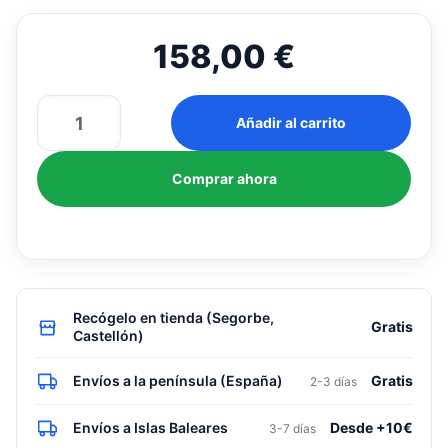
158,00
€
Bomba
Añadir al carrito
de
condensados
Comprar ahora
Sauermann
Si-
61
cantidad
Recógelo en tienda (Segorbe,
Gratis
Castellón)
Envíos a la península (España)
Gratis
2-3 días
Envíos a Islas Baleares
Desde +10€
3-7 días