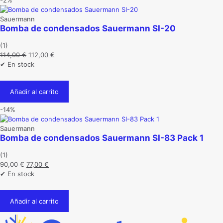
-2%
Sauermann
Bomba de condensados Sauermann SI-20
(1)
El
El
114,00
€
112,00
€
precio
precio
✔ En stock
original
actual
era:
es:
Añadir al carrito
114,00 €.
112,00 €.
-14%
Sauermann
Bomba de condensados Sauermann SI-83 Pack 1
(1)
El
El
90,00
€
77,00
€
precio
precio
✔ En stock
original
actual
era:
es:
Añadir al carrito
90,00 €.
77,00 €.