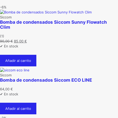
-6%
Siccom
Bomba de condensados Siccom Sunny Flowatch
Clim
(1)
El
El
90,00
€
85,00
€
precio
precio
✔ En stock
original
actual
era:
es:
Añadir al carrito
90,00 €.
85,00 €.
Siccom
Bomba de condensados Siccom ECO LINE
64,00
€
✔ En stock
Añadir al carrito