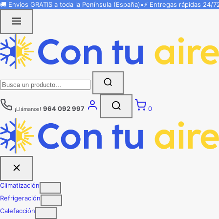
Saltar
🚚 Envíos
GRATIS
a toda la Península (España)
•
⚡ Entregas rápidas
24/7
al
contenido
Buscar:
964 092 997
0
¡Llámanos!
Climatización
Refrigeración
Calefacción