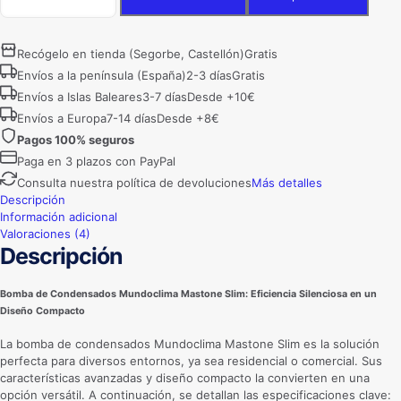
condensados
Mundoclima
Mastone
Recógelo en tienda (Segorbe, Castellón)
Gratis
Slim
Envíos a la península (España)
2-3 días
Gratis
cantidad
Envíos a Islas Baleares
3-7 días
Desde +10€
Envíos a Europa
7-14 días
Desde +8€
Pagos 100% seguros
Paga en 3 plazos con PayPal
Consulta nuestra política de devoluciones
Más detalles
Descripción
Información adicional
Valoraciones (4)
Descripción
Bomba de Condensados Mundoclima Mastone Slim: Eficiencia Silenciosa en un
Diseño Compacto
La bomba de condensados Mundoclima Mastone Slim es la solución
perfecta para diversos entornos, ya sea residencial o comercial. Sus
características avanzadas y diseño compacto la convierten en una
opción versátil. A continuación, se detallan las especificaciones clave: