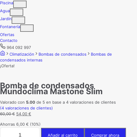
Piscina
Agua
Jardín
Fontanería
Ofertas
Contacto
964 092 997
Climatización
Bombas de condensados
Bombas de
condensados internas
¡Oferta!
Bomba de condensados
Mundoclima Mastone Slim
Valorado con
5.00
de 5 en base a
4
valoraciones de clientes
(
4
valoraciones de clientes)
El
El
60,00
€
54,00
€
precio
precio
Ahorras
6,00
€
(10%)
original
actual
Bomba
era:
es:
Añadir al carrito
Comprar ahora
de
60,00 €.
54,00 €.