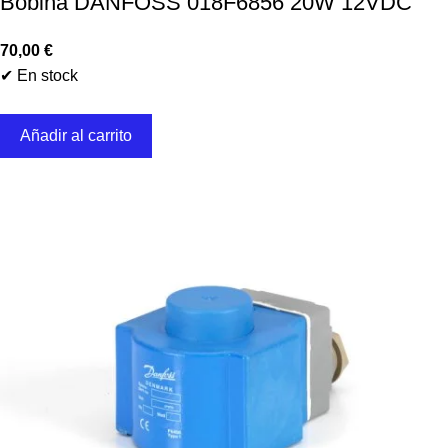
Bobina DANFOSS 018F6856 20W 12VDC
70,00
€
✔ En stock
Añadir al carrito