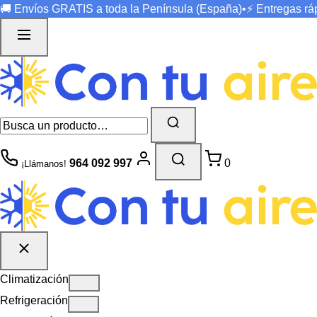
🚚 Envíos
GRATIS
a toda la Península (España)
•
⚡ Entregas r
964 092 997
0
¡Llámanos!
Climatización
Refrigeración