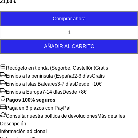
21,00
€
Comprar ahora
AÑADIR AL CARRITO
Recógelo en tienda (Segorbe, Castellón)
Gratis
Envíos a la península (España)
2-3 días
Gratis
Envíos a Islas Baleares
3-7 días
Desde +10€
Envíos a Europa
7-14 días
Desde +8€
Pagos 100% seguros
Paga en 3 plazos con PayPal
Consulta nuestra política de devoluciones
Más detalles
Descripción
Información adicional