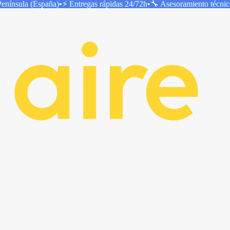
Península (España)
•
⚡ Entregas rápidas
24/72h
•
🔧 Asesoramiento técni