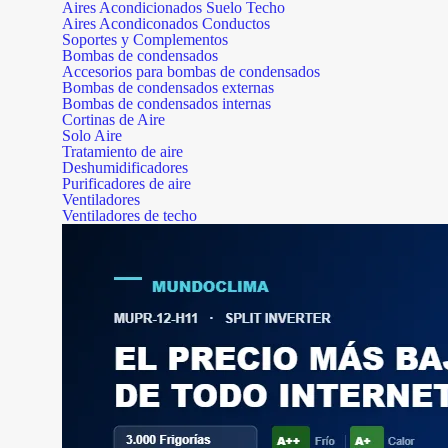
Aires Acondicionados Suelo Techo
Aires Acondiconados Conductos
Soportes y Complementos
Bombas de condensados
Accesorios para bombas de condensados
Bombas de condensados externas
Bombas de condensados internas
Cortinas de Aire
Solo Aire
Tratamiento de aire
Deshumidificadores
Purificadores de aire
Ventiladores
Ventiladores de techo