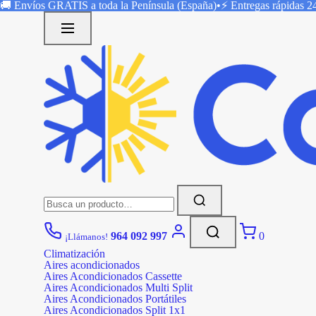
Saltar
🚚 Envíos
GRATIS
a toda la Península (España)
•
⚡ Entregas rápidas
2
al
contenido
Buscar:
964 092 997
0
¡Llámanos!
Climatización
Aires acondicionados
Aires Acondicionados Cassette
Aires Acondicionados Multi Split
Aires Acondicionados Portátiles
Aires Acondicionados Split 1x1