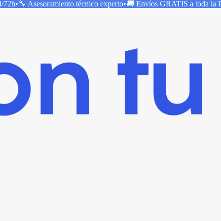
4/72h
•
🔧 Asesoramiento técnico
experto
•
🚚 Envíos
GRATIS
a toda la 