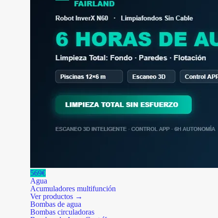
569€
Agua
Acumuladores multifunción
Ver productos →
Bombas de agua
Bombas circuladoras