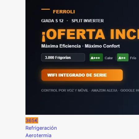
365€
Refrigeración
Aerotermia