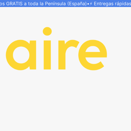
íos
GRATIS
a toda la Península (España)
•
⚡ Entregas rápida