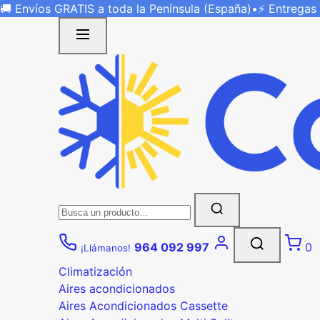
Saltar
🚚 Envíos
GRATIS
a toda la Península (España)
•
⚡ Entregas
al
contenido
Buscar:
964 092 997
0
¡Llámanos!
Climatización
Aires acondicionados
Aires Acondicionados Cassette