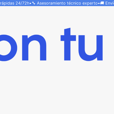
 rápidas
24/72h
•
🔧 Asesoramiento técnico
experto
•
🚚 Env