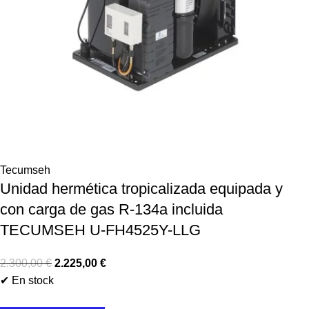
Tecumseh
Unidad hermética tropicalizada equipada y
con carga de gas R-134a incluida
TECUMSEH U-FH4525Y-LLG
2.300,00
€
2.225,00
€
✔ En stock