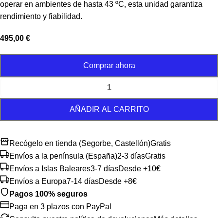
operar en ambientes de hasta 43 ºC, esta unidad garantiza
rendimiento y fiabilidad.
495,00
€
Comprar ahora
AÑADIR AL CARRITO
Recógelo en tienda (Segorbe, Castellón)
Gratis
Envíos a la península (España)
2-3 días
Gratis
Envíos a Islas Baleares
3-7 días
Desde +10€
Envíos a Europa
7-14 días
Desde +8€
Pagos 100% seguros
Paga en 3 plazos con PayPal