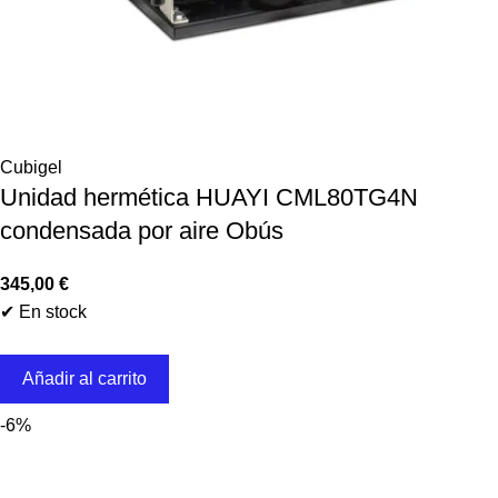
Cubigel
Unidad hermética HUAYI CML80TG4N
condensada por aire Obús
345,00
€
✔ En stock
Añadir al carrito
-6%