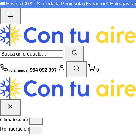
🚚 Envíos
GRATIS
a toda la Península (España)
•
⚡ Entregas r
964 092 997
0
¡Llámanos!
Climatización
Refrigeración