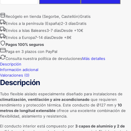
Aislado
Ø127
mm
Recógelo en tienda (Segorbe, Castellón)
Gratis
–
Envíos a la península (España)
2-3 días
Gratis
10
Envíos a Islas Baleares
3-7 días
Desde +10€
m
para
Envíos a Europa
7-14 días
Desde +8€
Aire
Pagos 100% seguros
Acondicionado
Paga en 3 plazos con PayPal
y
Climatización
Consulta nuestra política de devoluciones
Más detalles
cantidad
Descripción
Información adicional
Valoraciones (0)
Descripción
Tubo flexible aislado especialmente diseñado para instalaciones de
climatización, ventilación y aire acondicionado
que requieren
rendimiento y protección térmica. Este conducto de Ø127 mm y
10
metros de longitud extensible
ofrece una excelente combinación de
flexibilidad, aislamiento y resistencia.
El conducto interior está compuesto por
3 capas de aluminio y 2 de