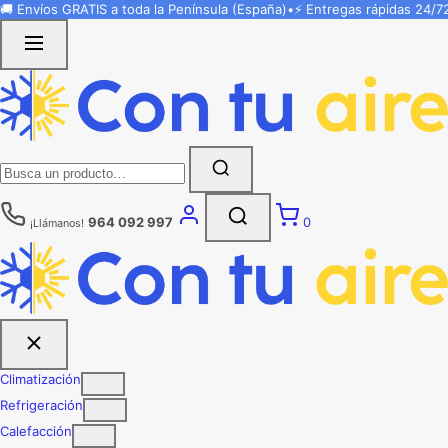
Saltar
🚚 Envíos
GRATIS
a toda la Península (España)
•
⚡ Entregas rápidas
24/7
al
contenido
Buscar:
964 092 997
0
¡Llámanos!
Climatización
Refrigeración
Calefacción