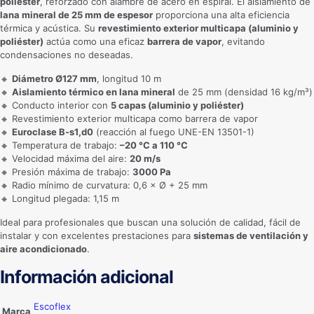
poliéster
, reforzado con alambre de acero en espiral. El aislamiento de
lana mineral de 25 mm de espesor
proporciona una alta eficiencia
térmica y acústica. Su
revestimiento exterior multicapa (aluminio y
poliéster)
actúa como una eficaz
barrera de vapor
, evitando
condensaciones no deseadas.
🔸
Diámetro Ø127 mm
, longitud 10 m
🔸
Aislamiento térmico en lana mineral
de 25 mm (densidad 16 kg/m³)
🔸 Conducto interior con
5 capas (aluminio y poliéster)
🔸 Revestimiento exterior multicapa como barrera de vapor
🔸
Euroclase B-s1,d0
(reacción al fuego UNE-EN 13501-1)
🔸 Temperatura de trabajo:
–20 °C a 110 °C
🔸 Velocidad máxima del aire:
20 m/s
🔸 Presión máxima de trabajo:
3000 Pa
🔸 Radio mínimo de curvatura: 0,6 × Ø + 25 mm
🔸 Longitud plegada: 1,15 m
Ideal para profesionales que buscan una solución de calidad, fácil de
instalar y con excelentes prestaciones para
sistemas de ventilación y
aire acondicionado
.
Información adicional
Escoflex
Marca