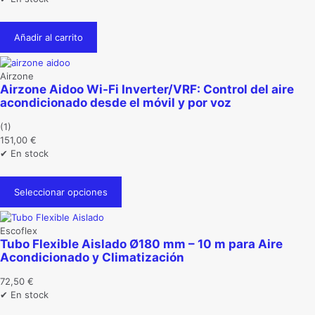
Añadir al carrito
Airzone
Airzone Aidoo Wi-Fi Inverter/VRF: Control del aire
acondicionado desde el móvil y por voz
(1)
151,00
€
✔ En stock
Este
producto
Seleccionar opciones
tiene
múltiples
variantes.
Escoflex
Las
Tubo Flexible Aislado Ø180 mm – 10 m para Aire
opciones
Acondicionado y Climatización
se
pueden
72,50
€
elegir
✔ En stock
en