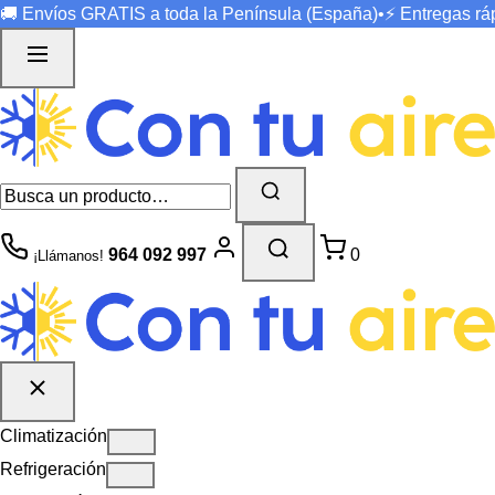
🚚 Envíos
GRATIS
a toda la Península (España)
•
⚡ Entregas r
964 092 997
0
¡Llámanos!
Climatización
Refrigeración