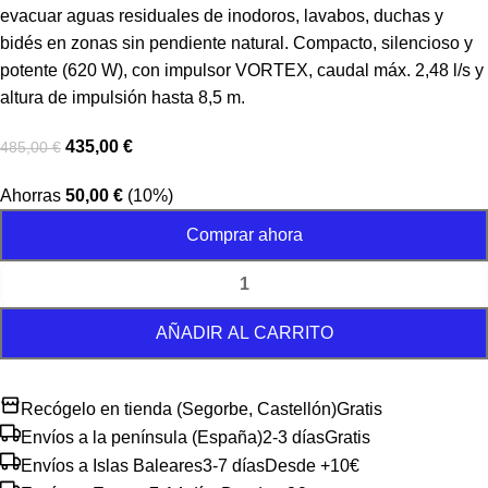
evacuar aguas residuales de inodoros, lavabos, duchas y
bidés en zonas sin pendiente natural. Compacto, silencioso y
potente (620 W), con impulsor VORTEX, caudal máx. 2,48 l/s y
altura de impulsión hasta 8,5 m.
435,00
€
485,00
€
Ahorras
50,00
€
(10%)
Comprar ahora
AÑADIR AL CARRITO
Recógelo en tienda (Segorbe, Castellón)
Gratis
Envíos a la península (España)
2-3 días
Gratis
Envíos a Islas Baleares
3-7 días
Desde +10€