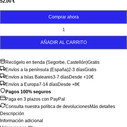
52,00
€
Comprar ahora
AÑADIR AL CARRITO
Recógelo en tienda (Segorbe, Castellón)
Gratis
Envíos a la península (España)
2-3 días
Gratis
Envíos a Islas Baleares
3-7 días
Desde +10€
Envíos a Europa
7-14 días
Desde +8€
Pagos 100% seguros
Paga en 3 plazos con PayPal
Consulta nuestra política de devoluciones
Más detalles
Descripción
Información adicional