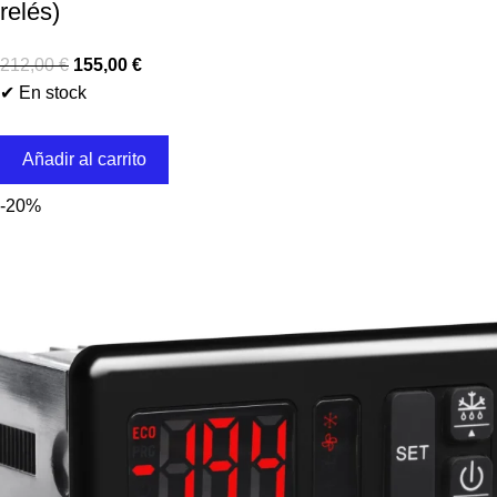
relés)
212,00
€
155,00
€
✔ En stock
Añadir al carrito
-20%