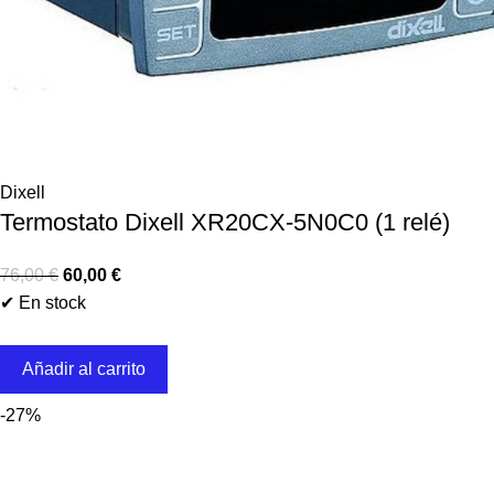
Dixell
Termostato Dixell XR20CX-5N0C0 (1 relé)
76,00
€
60,00
€
✔ En stock
Añadir al carrito
-27%