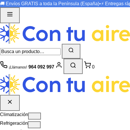
🚚 Envíos
GRATIS
a toda la Península (España)
•
⚡ Entregas r
964 092 997
0
¡Llámanos!
Climatización
Refrigeración