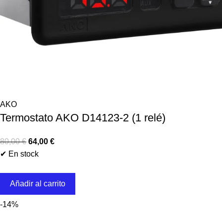
AKO
Termostato AKO D14123-2 (1 relé)
80,00
€
64,00
€
✔ En stock
Añadir al carrito
-14%