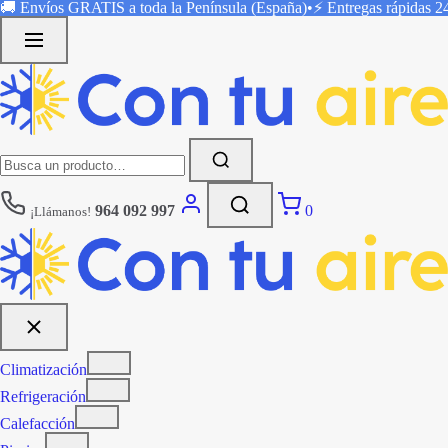
Saltar
🚚 Envíos
GRATIS
a toda la Península (España)
•
⚡ Entregas rápidas
2
al
contenido
Buscar:
964 092 997
0
¡Llámanos!
Climatización
Refrigeración
Calefacción