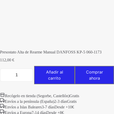
Presostato Alta de Rearme Manual DANFOSS KP-5 060-1173
112,00
€
Presostato
Añadir al
Comprar
Alta
carrito
ahora
de
Rearme
Manual
DANFOSS
KP-
Recógelo en tienda (Segorbe, Castellón)
Gratis
5
Envíos a la península (España)
2-3 días
Gratis
060-
1173
Envíos a Islas Baleares
3-7 días
Desde +10€
cantidad
Envíos a Europa
7-14 días
Desde +8€