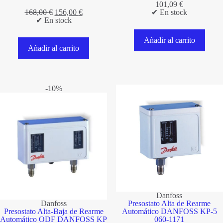
101,09
€
El
El
168,00
€
156,00
€
✔ En stock
precio
precio
✔ En stock
original
actual
era:
es:
Añadir al carrito
168,00 €.
156,00 €.
Añadir al carrito
-10%
Danfoss
Danfoss
Presostato Alta de Rearme
Presostato Alta-Baja de Rearme
Automático DANFOSS KP-5
Automático ODF DANFOSS KP
060-1171