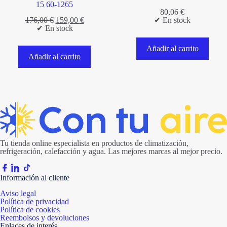
15 60-1265
80,06
€
El
El
176,00
€
159,00
€
✔ En stock
precio
precio
✔ En stock
original
actual
era:
es:
Añadir al carrito
176,00 €.
159,00 €.
Añadir al carrito
Tu tienda online especialista en productos de climatización,
refrigeración, calefacción y agua. Las mejores marcas al mejor precio.
Información al cliente
Aviso legal
Política de privacidad
Política de cookies
Reembolsos y devoluciones
Enlaces de interés