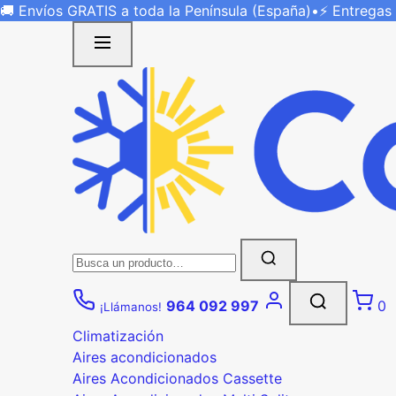
Saltar
🚚 Envíos
GRATIS
a toda la Península (España)
•
⚡ Entregas
al
contenido
Buscar:
964 092 997
0
¡Llámanos!
Climatización
Aires acondicionados
Aires Acondicionados Cassette