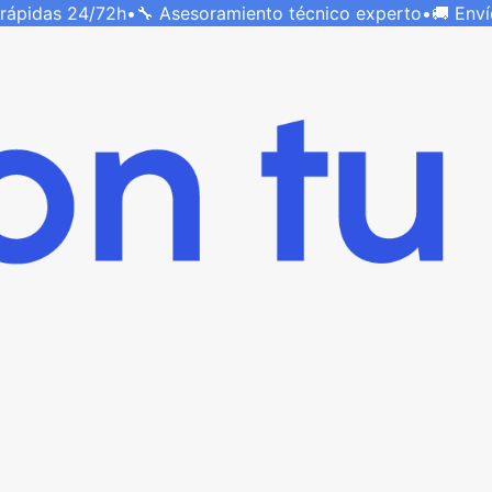
 rápidas
24/72h
•
🔧 Asesoramiento técnico
experto
•
🚚 Env