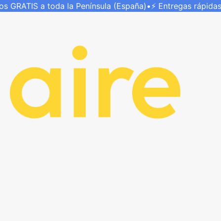
íos
GRATIS
a toda la Península (España)
•
⚡ Entregas rápida