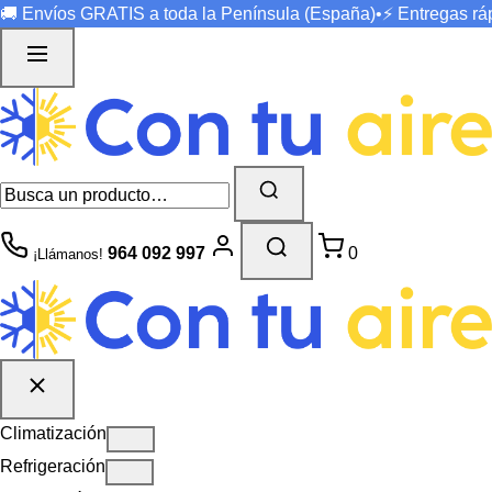
🚚 Envíos
GRATIS
a toda la Península (España)
•
⚡ Entregas r
964 092 997
0
¡Llámanos!
Climatización
Refrigeración