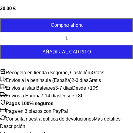
20,00
€
Comprar ahora
AÑADIR AL CARRITO
Recógelo en tienda (Segorbe, Castellón)
Gratis
Envíos a la península (España)
2-3 días
Gratis
Envíos a Islas Baleares
3-7 días
Desde +10€
Envíos a Europa
7-14 días
Desde +8€
Pagos 100% seguros
Paga en 3 plazos con PayPal
Consulta nuestra política de devoluciones
Más detalles
Descripción