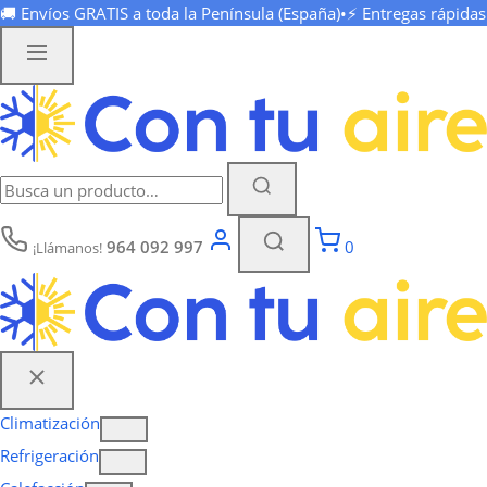
🚚 Envíos
GRATIS
a toda la Península (España)
•
⚡ Entregas rápida
964 092 997
0
¡Llámanos!
Climatización
Refrigeración