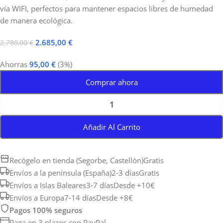
vía WIFI, perfectos para mantener espacios libres de humedad
de manera ecológica.
2.685,00
€
2.780,00
€
Ahorras
95,00
€
(3%)
Comprar ahora
Añadir Al Carrito
Recógelo en tienda (Segorbe, Castellón)
Gratis
Envíos a la península (España)
2-3 días
Gratis
Envíos a Islas Baleares
3-7 días
Desde +10€
Envíos a Europa
7-14 días
Desde +8€
Pagos 100% seguros
Paga en 3 plazos con PayPal