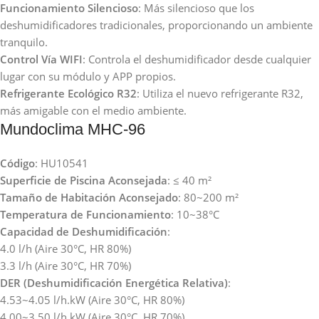
Funcionamiento Silencioso
: Más silencioso que los
deshumidificadores tradicionales, proporcionando un ambiente
tranquilo.
Control Vía WIFI
: Controla el deshumidificador desde cualquier
lugar con su módulo y APP propios.
Refrigerante Ecológico R32
: Utiliza el nuevo refrigerante R32,
más amigable con el medio ambiente.
Mundoclima MHC-96
Código
: HU10541
Superficie de Piscina Aconsejada
: ≤ 40 m²
Tamaño de Habitación Aconsejado
: 80~200 m²
Temperatura de Funcionamiento
: 10~38°C
Capacidad de Deshumidificación
:
4.0 l/h (Aire 30°C, HR 80%)
3.3 l/h (Aire 30°C, HR 70%)
DER (Deshumidificación Energética Relativa)
:
4.53~4.05 l/h.kW (Aire 30°C, HR 80%)
4.00~3.50 l/h.kW (Aire 30°C, HR 70%)